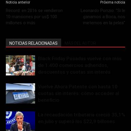
Noticia anterior
Próxima noticia
Récord: en 2016 se vendieron
Leonardo Ponzio: "Si le
10 mansiones por us$ 100
ganamos a Boca, nos
millones o más
metemos en la pelea"
NOTICIAS RELACIONADAS
MÁS DEL AUTOR
Black Friday Posadas vuelve con más
de 1.400 comercios adheridos,
descuentos y cuotas sin interés
Vuelve Ahora Patente con hasta 10
cuotas sin interés: cómo acceder al
beneficio
La recaudación tributaria creció 35,1%
en julio y superó los $22,9 billones