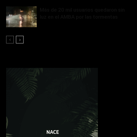
Más de 20 mil usuarios quedaron sin
luz en el AMBA por las tormentas