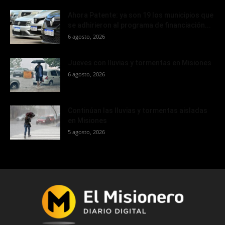
Ahora Patente: ya son 19 los municipios que
se adhirieron al programa de financiación...
6 agosto, 2026
Jueves con lluvias y tormentas en Misiones
6 agosto, 2026
Continúan las lluvias y tormentas aisladas
en Misiones
5 agosto, 2026