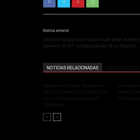
Noticia anterior
Vecinos escucharon a una mujer pedir auxilio y
llamaron al 911: estaba privada de su libertad
NOTICIAS RELACIONADAS
MÁS DEL AUTOR
Oficializan el bloque “Movimiento
Con cambios
por lo que viene” en la Legislatura y
sanción a la
Juan José Szychowski será el
la Propieda
presidente