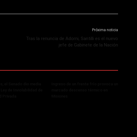
Próxima noticia
Tras la renuncia de Adorni, Santilli es el nuevo
jefe de Gabinete de la Nación
, el Senado dio media
Ingreso de un frente frío provoca un
 Ley de Inviolabilidad de
marcado descenso térmico en
d Privada
Misiones