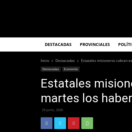
El
Misionero
DESTACADAS
PROVINCIALES
POLÍT
Inicio
Destacadas
Estatales misioneros cobran e
Destacadas
Economía
Estatales mision
martes los habe
29 junio, 2026