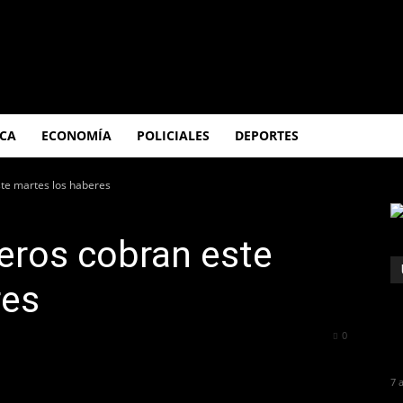
ICA
ECONOMÍA
POLICIALES
DEPORTES
ste martes los haberes
eros cobran este
res
54
0
7 