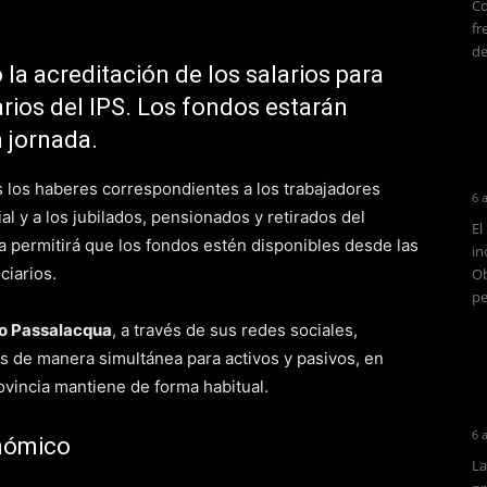
Co
fr
de
 la acreditación de los salarios para
arios del IPS. Los fondos estarán
a jornada.
s los haberes correspondientes a los trabajadores
6 
al y a los jubilados, pensionados y retirados del
El
da permitirá que los fondos estén disponibles desde las
in
ciarios.
Ob
pe
o Passalacqua
, a través de sus redes sociales,
s de manera simultánea para activos y pasivos, en
ovincia mantiene de forma habitual.
6 
nómico
La