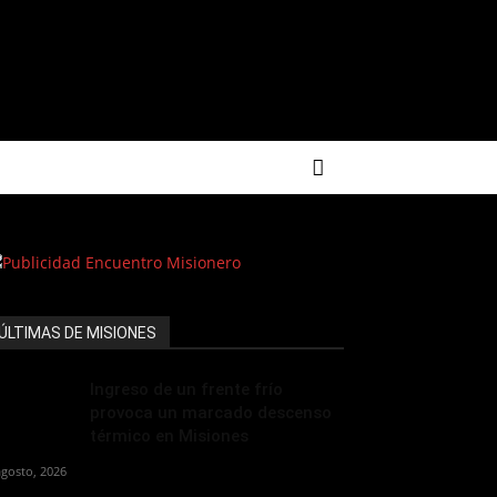
ÚLTIMAS DE MISIONES
Ingreso de un frente frío
provoca un marcado descenso
térmico en Misiones
agosto, 2026