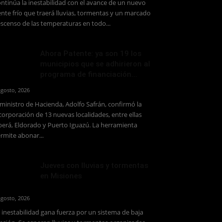
ntinúa la inestabilidad con el avance de un nuevo
ente frío que traerá lluvias, tormentas y un marcado
scenso de las temperaturas en todo...
Ahora Patente: ya son 19 los
municipios que se adhirieron al
programa de financiación...
agosto, 2026
 ministro de Hacienda, Adolfo Safrán, confirmó la
corporación de 13 nuevas localidades, entre ellas
erá, Eldorado y Puerto Iguazú. La herramienta
rmite abonar...
Jueves con lluvias y tormentas
en Misiones
agosto, 2026
 inestabilidad gana fuerza por un sistema de baja