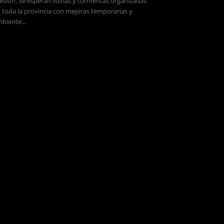
esión. Se esperan lluvias y tormentas organizadas
 toda la provincia con mejoras temporarias y
biente...