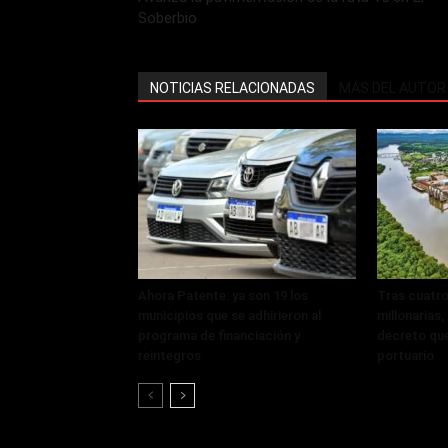
Soberbio
NOTICIAS RELACIONADAS
MÁS DEL AUTOR
Ahora Patente: ya son 19 los
Tras cuatro
municipios que se adhirieron al
millonarias
programa de financiación y
decreto que
reintegros
portuario