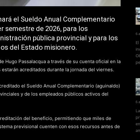
onará el Sueldo Anual Complementario
er semestre de 2026, para los
6 
istración pública provincial y para los
El
dos del Estado misionero.
in
Ob
de Hugo Passalacqua a través de su cuenta oficial en la
pe
 estarán acreditados durante la jornada del viernes.
 acreditado el Sueldo Anual Complementario (aguinaldo)
ovinciales y de los empleados públicos activos del
6 
La
pr
creditación del beneficio, permitiendo que miles de
en
sistema previsional cuenten con esos recursos antes de
am