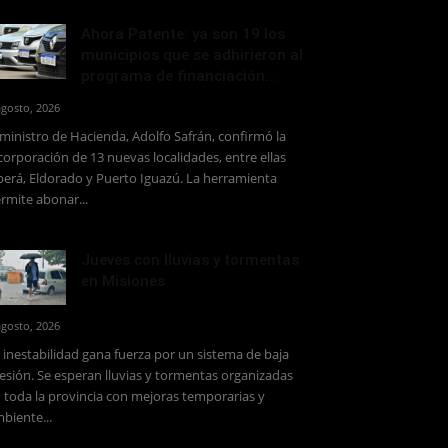
Ahora Patente: ya son 19 los
municipios que se adhirieron al
programa de financiación...
agosto, 2026
 ministro de Hacienda, Adolfo Safrán, confirmó la
corporación de 13 nuevas localidades, entre ellas
erá, Eldorado y Puerto Iguazú. La herramienta
rmite abonar...
Jueves con lluvias y tormentas
en Misiones
agosto, 2026
 inestabilidad gana fuerza por un sistema de baja
esión. Se esperan lluvias y tormentas organizadas
 toda la provincia con mejoras temporarias y
biente...