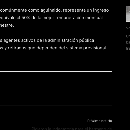
 comúnmente como aguinaldo, representa un ingreso
equivale al 50% de la mejor remuneración mensual
mestre.
5 
Un
los agentes activos de la administración pública
ba
os y retirados que dependen del sistema previsional
fr
Próxima noticia
Pidieron la indagatoria para el hermano de