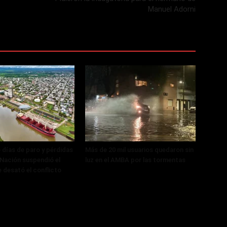
Manuel Adorni
 días de paro y pérdidas
Más de 20 mil usuarios quedaron sin
, Nación suspendió el
luz en el AMBA por las tormentas
 desató el conflicto