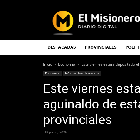
El
Misionero
DESTACADAS
PROVINCIALES
POLÍT
Inicio
Economía
Este viernes estará depositado el
Economía
Información destacada
Este viernes est
aguinaldo de est
provinciales
18 junio, 2026