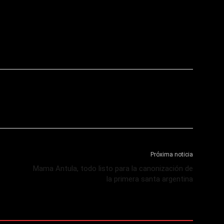
Próxima noticia
Mama Antula, todo listo para la canonización de
la primera santa argentina