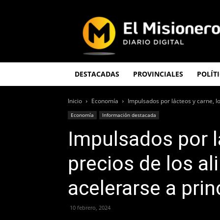
El
Misionero
DESTACADAS
PROVINCIALES
POLÍT
Inicio
Economía
Impulsados por lácteos y carne, lo
Economía
Información destacada
Impulsados por l
precios de los a
acelerarse a prin
10 febrero, 2024