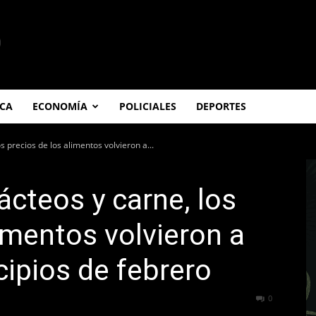
ICA
ECONOMÍA
POLICIALES
DEPORTES
s precios de los alimentos volvieron a...
ácteos y carne, los
limentos volvieron a
cipios de febrero
209
0