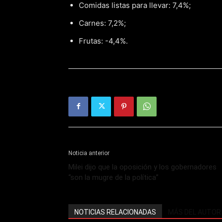
Comidas listas para llevar: 7,4%;
Carnes: 7,2%;
Frutas: -4,4%.
Noticia anterior
Milei dijo que la oposición y los gobernadores
“son la mugre de la política”
NOTICIAS RELACIONADAS
MÁS DEL AUTOR