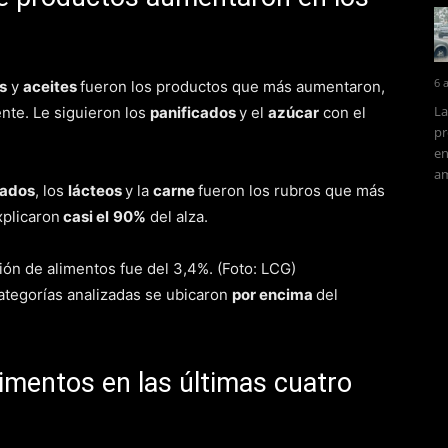
6 
s
y
aceites
fueron los productos que más aumentaron,
La
nte. Le siguieron los
panificados
y el
azúcar
con el
pr
en
am
cados
, los
lácteos
y la
carne
fueron los rubros que más
xplicaron
casi el
90%
del alza.
categorías analizadas se ubicaron
por encima
del
imentos en las últimas cuatro