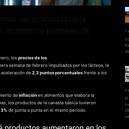
anas, los productos de la
un incremento promedio del
7 
Co
fr
de
enero, los
precios de los
mera semana de febrero impulsados por los lácteos, la
a aceleración de
2,3 puntos porcentuales
frente a los
6 
miento de
inflación
en alimentos que elabora la
El
nas, los productos de la canasta básica tuvieron
in
0,3%
de punta a punta en el mismo período.
Ob
pe
ué productos aumentaron en los