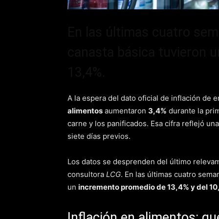
En las últimas cuatro sem
canasta básica tuvieron 
13,4%.
A la espera del dato oficial de inflación de 
alimentos
aumentaron
3,4%
durante la pri
carne y los panificados. Esa cifra reflejó un
siete días previos.
Los datos se desprenden del último releva
consultora
LCG
. En las últimas cuatro sema
un
incremento promedio de 13,4% y del 1
Inflación en alimentos: q