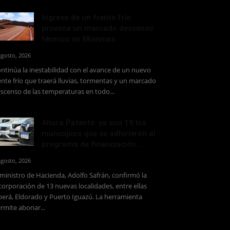
Ingreso de un frente frío
provoca un marcado descenso
térmico en Misiones
agosto, 2026
ntinúa la inestabilidad con el avance de un nuevo
ente frío que traerá lluvias, tormentas y un marcado
scenso de las temperaturas en todo...
Ahora Patente: ya son 19 los
municipios que se adhirieron al
programa de financiación...
agosto, 2026
 ministro de Hacienda, Adolfo Safrán, confirmó la
corporación de 13 nuevas localidades, entre ellas
erá, Eldorado y Puerto Iguazú. La herramienta
rmite abonar...