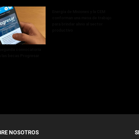
Energía de Misiones y la CEM
conforman una mesa de trabajo
para brindar alivio al sector
productivo
 segunda convocatoria
a las becas Progresar
BRE NOSOTROS
S