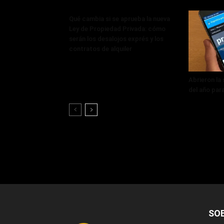
Qué cambia si se aprueba la nueva
Ley de Propiedad Privada: cómo
serán los desalojos exprés y los
contratos de alquiler
Abrieron la
del año par
SO