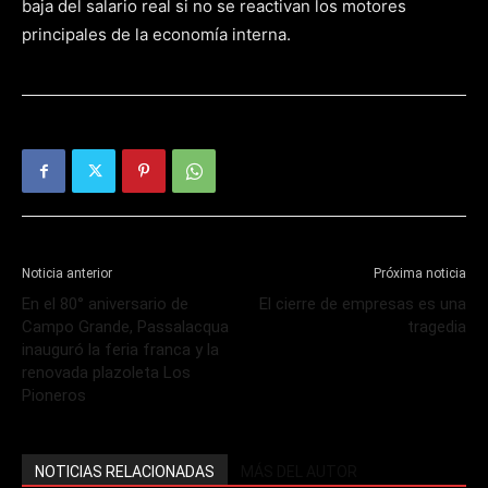
baja del salario real si no se reactivan los motores
principales de la economía interna.
Noticia anterior
Próxima noticia
En el 80° aniversario de
El cierre de empresas es una
Campo Grande, Passalacqua
tragedia
inauguró la feria franca y la
renovada plazoleta Los
Pioneros
NOTICIAS RELACIONADAS
MÁS DEL AUTOR