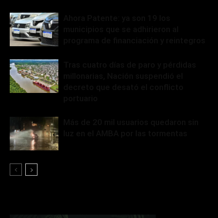
Ahora Patente: ya son 19 los
municipios que se adhirieron al
programa de financiación y reintegros
Tras cuatro días de paro y pérdidas
millonarias, Nación suspendió el
decreto que desató el conflicto
portuario
Más de 20 mil usuarios quedaron sin
luz en el AMBA por las tormentas