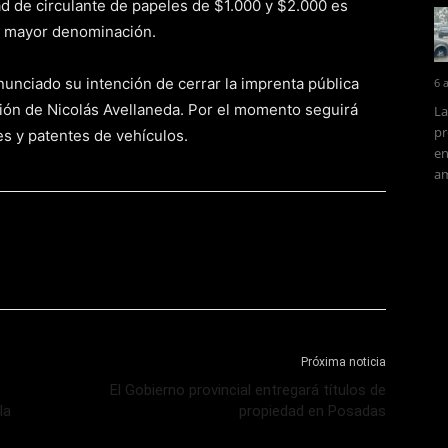
d de circulante de papeles de $1.000 y $2.000 es
de mayor denominación.
nunciado su intención de cerrar la imprenta pública
6 
ción de Nicolás Avellaneda. Por el momento seguirá
La
pr
s y patentes de vehículos.
en
am
Próxima noticia
El Gobierno provincial entregará títulos de
la
propiedad en Posadas