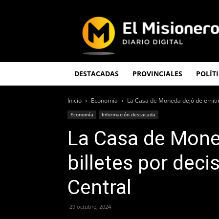
El
Misionero
DESTACADAS
PROVINCIALES
POLÍT
Inicio
Economía
La Casa de Moneda dejó de emitir 
Economía
Información destacada
La Casa de Moned
billetes por deci
Central
29 octubre, 2024