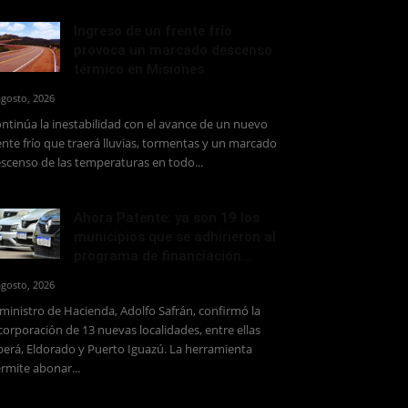
Ingreso de un frente frío
provoca un marcado descenso
térmico en Misiones
agosto, 2026
ntinúa la inestabilidad con el avance de un nuevo
ente frío que traerá lluvias, tormentas y un marcado
scenso de las temperaturas en todo...
Ahora Patente: ya son 19 los
municipios que se adhirieron al
programa de financiación...
agosto, 2026
 ministro de Hacienda, Adolfo Safrán, confirmó la
corporación de 13 nuevas localidades, entre ellas
erá, Eldorado y Puerto Iguazú. La herramienta
rmite abonar...