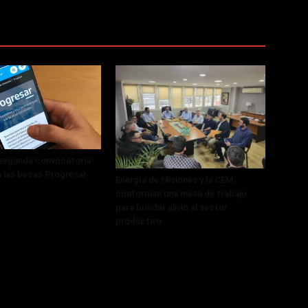
 segunda convocatoria
a las becas Progresar
Energía de Misiones y la CEM
conforman una mesa de trabajo
para brindar alivio al sector
productivo