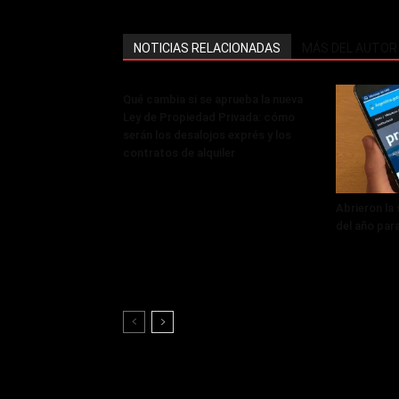
NOTICIAS RELACIONADAS
MÁS DEL AUTOR
Qué cambia si se aprueba la nueva
Ley de Propiedad Privada: cómo
serán los desalojos exprés y los
contratos de alquiler
Abrieron la
del año par