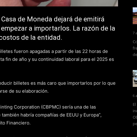
a Casa de Moneda dejará de emitirá
a empezar a importarlos. La razón de la
7 
 costos de la entidad.
Co
fr
lletes fueron apagadas a partir de las 22 horas de
de
a fin de año y su continuidad laboral para el 2025 es
ducir billetes es más caro que importarlos por lo que
rse de su elaboración.
6 
El
inting Corporation (CBPMC) sería una de las
in
e también habría compañías de EEUU y Europa”,
Ob
ito Financiero.
pe