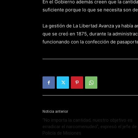
En el Gobierno además creen que la cantida
suficiente porque lo que se necesita son 
La gestión de La Libertad Avanza ya había a
que se creó en 1875, durante la administra
funcionando con la confección de pasaporte
Noticia anterior
“No importa la cantidad, nuestro objetivo es
erradicar el narcomenudeo”, expresó el jefe de 
Policía de Misiones