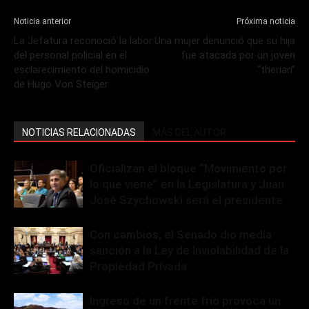
Noticia anterior
Próxima noticia
La Jefatura reconoció la labor
Una mujer denunció que su hija
del personal policial en el
fue atacada por un joven
esclarecimiento del homicidio
“therian”
de Hugo Von Steiger
NOTICIAS RELACIONADAS
MÁS DEL AUTOR
Oficializan el bloque “Movimiento por
lo que viene” en la Legislatura y Juan
José Szychowski será el presidente
Con cambios, el Senado dio media
sanción a la Ley de Inviolabilidad de la
Propiedad Privada
Ingreso de un frente frío provoca un