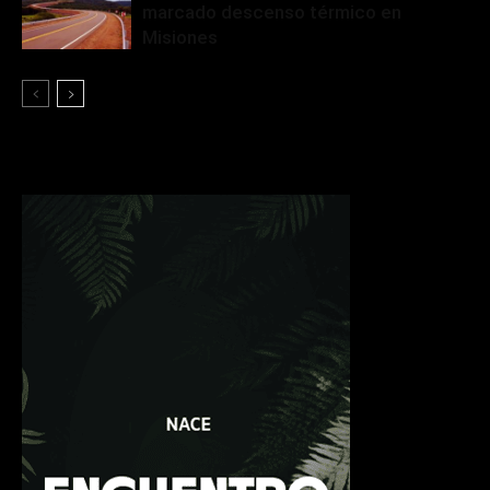
marcado descenso térmico en
Misiones