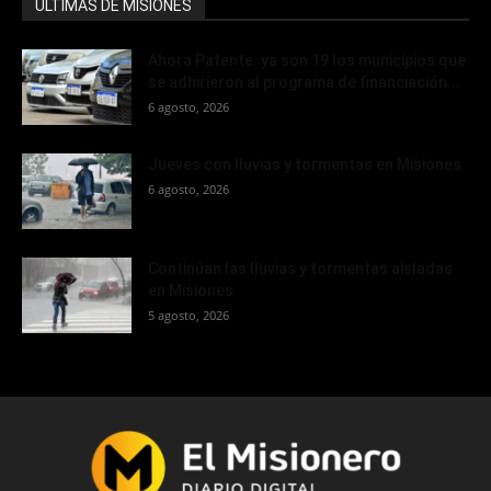
ÚLTIMAS DE MISIONES
Ahora Patente: ya son 19 los municipios que
se adhirieron al programa de financiación...
6 agosto, 2026
Jueves con lluvias y tormentas en Misiones
6 agosto, 2026
Continúan las lluvias y tormentas aisladas
en Misiones
5 agosto, 2026