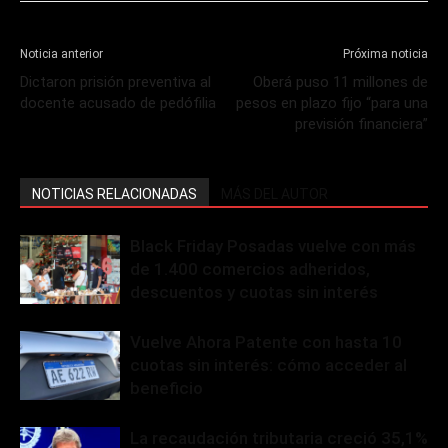
Noticia anterior
Próxima noticia
Dictaron prisión preventiva al
Oberá puso 11 millones de
docente acusado de pedófilia
pesos en plazo fijo “para una
previsión financiera”
NOTICIAS RELACIONADAS
MÁS DEL AUTOR
Black Friday Posadas vuelve con más
de 1.400 comercios adheridos,
descuentos y cuotas sin interés
Vuelve Ahora Patente con hasta 10
cuotas sin interés: cómo acceder al
beneficio
La recaudación tributaria creció 35,1%