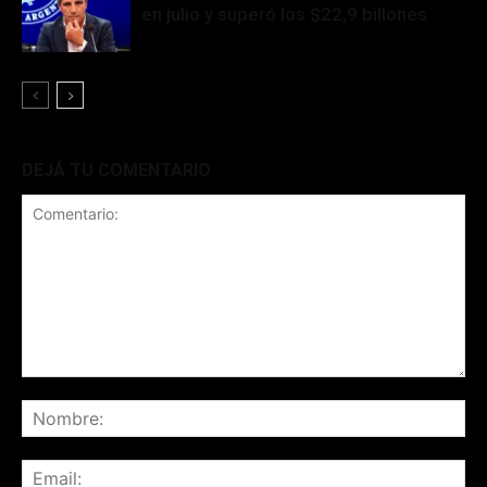
en julio y superó los $22,9 billones
DEJÁ TU COMENTARIO