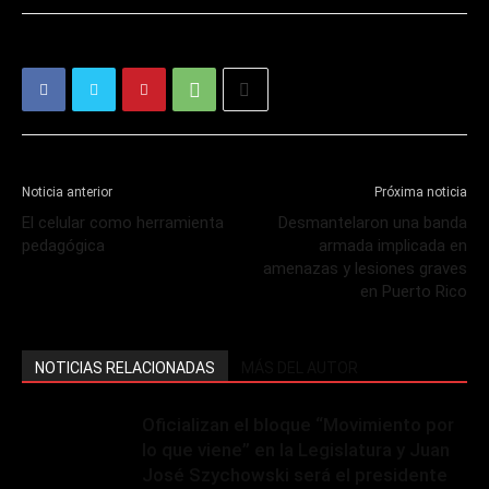
Noticia anterior
Próxima noticia
El celular como herramienta
Desmantelaron una banda
pedagógica
armada implicada en
amenazas y lesiones graves
en Puerto Rico
NOTICIAS RELACIONADAS
MÁS DEL AUTOR
Oficializan el bloque “Movimiento por
lo que viene” en la Legislatura y Juan
José Szychowski será el presidente