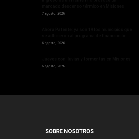
Ingreso de un frente frío provoca un
marcado descenso térmico en Misiones
7 agosto, 2026
Ahora Patente: ya son 19 los municipios que
se adhirieron al programa de financiación...
6 agosto, 2026
Jueves con lluvias y tormentas en Misiones
6 agosto, 2026
SOBRE NOSOTROS