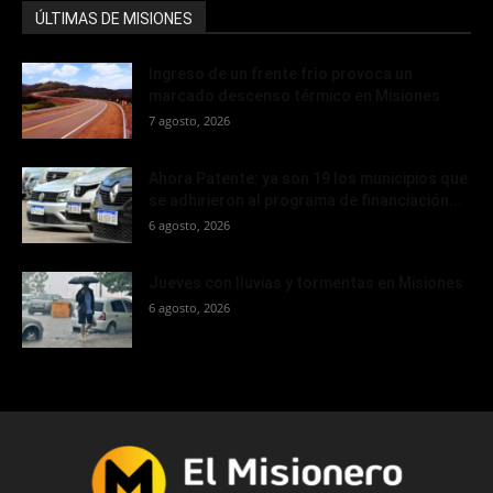
ÚLTIMAS DE MISIONES
Ingreso de un frente frío provoca un
marcado descenso térmico en Misiones
7 agosto, 2026
Ahora Patente: ya son 19 los municipios que
se adhirieron al programa de financiación...
6 agosto, 2026
Jueves con lluvias y tormentas en Misiones
6 agosto, 2026