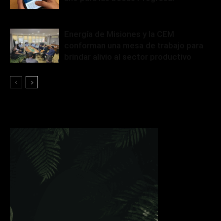
Energía de Misiones y la CEM
conforman una mesa de trabajo para
brindar alivio al sector productivo