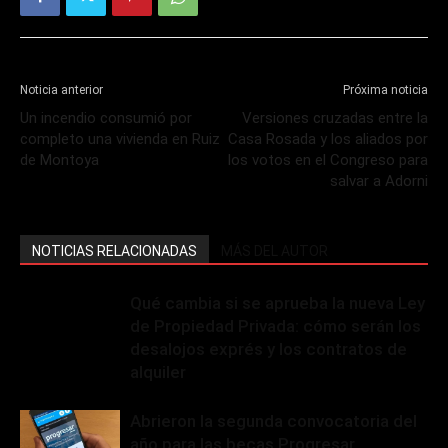
Noticia anterior
Próxima noticia
Un incendio consumió por
Versiones cruzadas entre la
completo una vivienda en Ruiz
Casa Rosada y los aliados por
de Montoya
los votos en el Congreso para
salvar a Adorni
NOTICIAS RELACIONADAS
MÁS DEL AUTOR
Qué cambia si se aprueba la nueva Ley
de Propiedad Privada: cómo serán los
desalojos exprés y los contratos de
alquiler
Abrieron la segunda convocatoria del
año para las becas Progresar