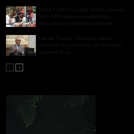
Black Friday Posadas vuelve con más
de 1.400 comercios adheridos,
descuentos y cuotas sin interés
Ley de Tierras: “Siempre vamos
defender los intereses de Misiones”,
expresó Arce