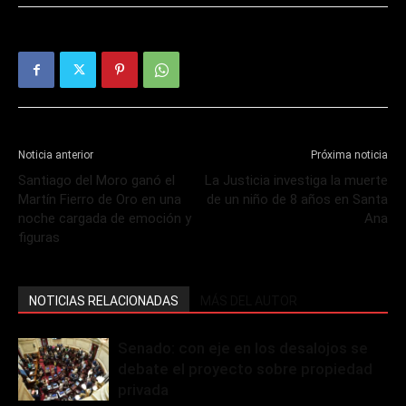
Noticia anterior
Próxima noticia
Santiago del Moro ganó el
La Justicia investiga la muerte
Martín Fierro de Oro en una
de un niño de 8 años en Santa
noche cargada de emoción y
Ana
figuras
NOTICIAS RELACIONADAS
MÁS DEL AUTOR
Senado: con eje en los desalojos se
debate el proyecto sobre propiedad
privada