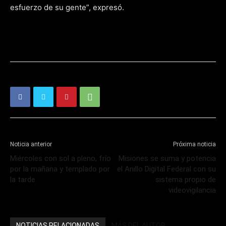
esfuerzo de su gente”, expresó.
Noticia anterior
Próxima noticia
Miércoles con sol a pleno, frío
Misiones se suma y potencia
por la mañana y templado por
el Anillo Digital Federal con su
la tarde
sistema propio de
videovigilancia
NOTICIAS RELACIONADAS
MÁS DEL AUTOR