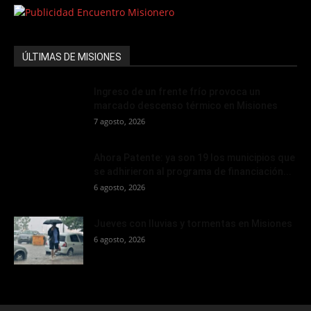
ÚLTIMAS DE MISIONES
Ingreso de un frente frío provoca un
marcado descenso térmico en Misiones
7 agosto, 2026
Ahora Patente: ya son 19 los municipios que
se adhirieron al programa de financiación...
6 agosto, 2026
Jueves con lluvias y tormentas en Misiones
6 agosto, 2026