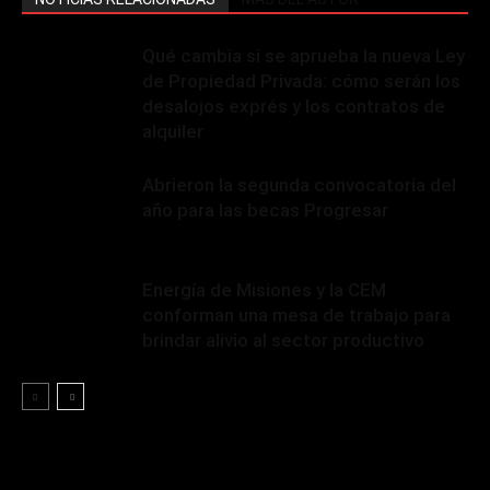
Qué cambia si se aprueba la nueva Ley
de Propiedad Privada: cómo serán los
desalojos exprés y los contratos de
alquiler
Abrieron la segunda convocatoria del
año para las becas Progresar
Energía de Misiones y la CEM
conforman una mesa de trabajo para
brindar alivio al sector productivo