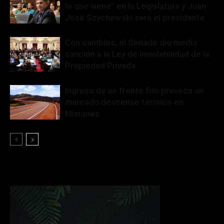
lo que viene” en la Legislatura y Juan
José Szychowski será el presidente
Con cambios, el Senado dio media
sanción a la Ley de Inviolabilidad de la
Propiedad Privada
Ingreso de un frente frío provoca un
marcado descenso térmico en
Misiones