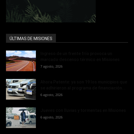
ÚLTIMAS DE MISIONES
Ingreso de un frente frío provoca un
marcado descenso térmico en Misiones
7 agosto, 2026
Ahora Patente: ya son 19 los municipios que
se adhirieron al programa de financiación...
6 agosto, 2026
Jueves con lluvias y tormentas en Misiones
6 agosto, 2026