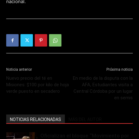
nacional.
Noticia anterior
Próxima noticia
Nuevo precio del té en
En medio de la disputa con la
Misiones: $100 por kilo de hoja
AFA, Estudiantes visita a
verde puesto en secadero
Central Córdoba por un lugar
en semis
NOTICIAS RELACIONADAS
MÁS DEL AUTOR
Oficializan el bloque “Movimiento por