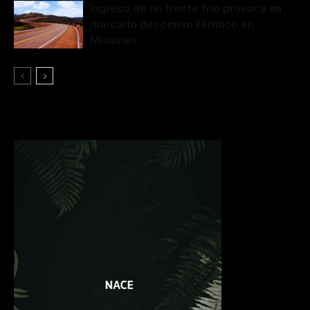
Ingreso de un frente frío provoca un
marcado descenso térmico en
Misiones