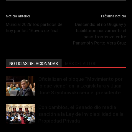
Noticia anterior
Próxima noticia
Mundial 2026: los partidos de
Descendió el río Uruguay y
hoy por los 16avos de final
habilitaron nuevamente el
paso fronterizo entre
Panambí y Porto Vera Cruz
NOTICIAS RELACIONADAS
MÁS DEL AUTOR
Oficializan el bloque “Movimiento por
lo que viene” en la Legislatura y Juan
José Szychowski será el presidente
Con cambios, el Senado dio media
sanción a la Ley de Inviolabilidad de la
Propiedad Privada