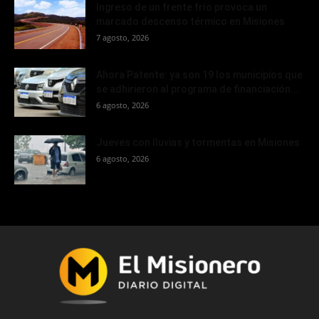
Ingreso de un frente frío provoca un
marcado descenso térmico en Misiones
7 agosto, 2026
Ahora Patente: ya son 19 los municipios que
se adhirieron al programa de financiación...
6 agosto, 2026
Jueves con lluvias y tormentas en Misiones
6 agosto, 2026