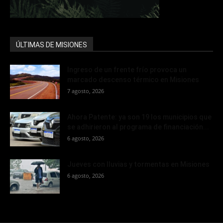
ÚLTIMAS DE MISIONES
Ingreso de un frente frío provoca un
marcado descenso térmico en Misiones
7 agosto, 2026
Ahora Patente: ya son 19 los municipios que
se adhirieron al programa de financiación...
6 agosto, 2026
Jueves con lluvias y tormentas en Misiones
6 agosto, 2026