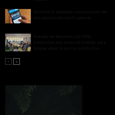
Abrieron la segunda convocatoria del
año para las becas Progresar
Energía de Misiones y la CEM
conforman una mesa de trabajo para
brindar alivio al sector productivo