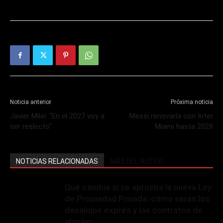
Noticia anterior
Próxima noticia
Javier Milei: “En el 2027 voy a
Messi renovaría con Inter
ser reelecto”
Miami hasta 2028
NOTICIAS RELACIONADAS
MÁS DEL AUTOR
Qué cambia si se aprueba la nueva Ley
de Propiedad Privada: cómo serán los
desalojos exprés y los contratos de
alquiler