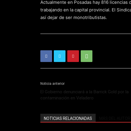
Actualmente en Posadas hay 816 licencias d
trabajando en la capital provincial. El Sindic
así dejar de ser monotributistas.
Noticia anterior
El Gobierno denunciará a la Barrick Gold por la
contaminación en Veladero
NOTICIAS RELACIONADAS
MÁS DEL AUTOR