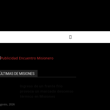
ÚLTIMAS DE MISIONES
Ingreso de un frente frío
provoca un marcado descenso
térmico en Misiones
agosto, 2026