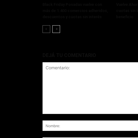
Black Friday Posadas vuelve con
Vuelve Ahor
más de 1.400 comercios adheridos,
cuotas sin 
descuentos y cuotas sin interés
beneficio
DEJÁ TU COMENTARIO