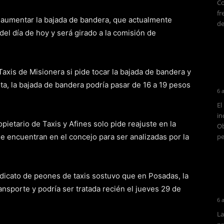
Co
fr
e aumentar la bajada de bandera, que actualmente
de
del día de hoy y será girado a la comisión de
Taxis de Misionera si pide tocar la bajada de bandera y
ota, la bajada de bandera podría pasar de 16 a 19 pesos
6 
El
in
ietario de Taxis y Afines solo pide reajuste en la
Ob
 se encuentran en el concejo para ser analizadas por la
pe
ndicato de peones de taxis sostuvo que en Posadas, la
ansporte y podría ser tratada recién el jueves 29 de
6 
La