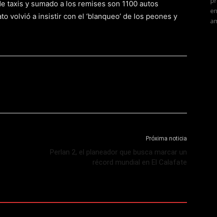
pr
e taxis y sumado a los remises son 1100 autos
en
ato volvió a insistir con el ‘blanqueo’ de los peones y
am
Próxima noticia
Perlan 2, el planeador que busca marcar un
récord mundial en El Calafate