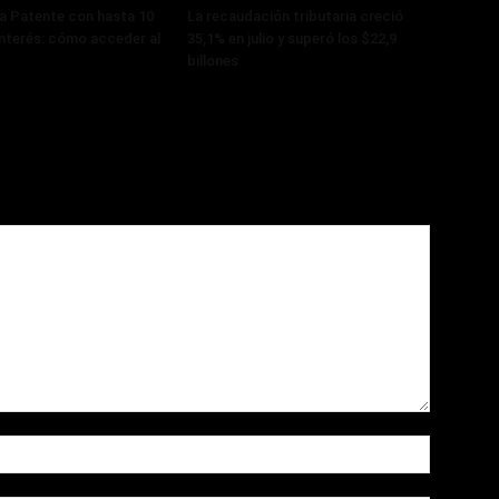
a Patente con hasta 10
La recaudación tributaria creció
interés: cómo acceder al
35,1% en julio y superó los $22,9
billones