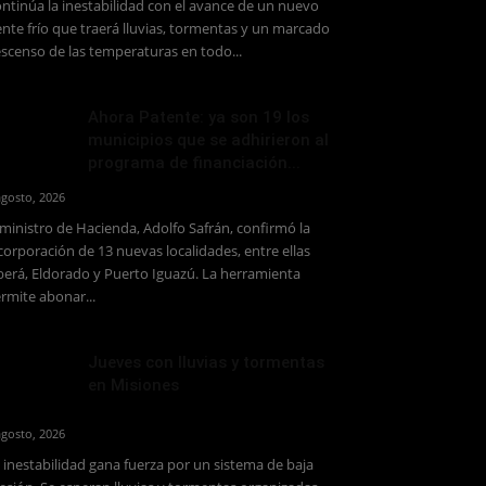
ntinúa la inestabilidad con el avance de un nuevo
ente frío que traerá lluvias, tormentas y un marcado
scenso de las temperaturas en todo...
Ahora Patente: ya son 19 los
municipios que se adhirieron al
programa de financiación...
agosto, 2026
 ministro de Hacienda, Adolfo Safrán, confirmó la
corporación de 13 nuevas localidades, entre ellas
erá, Eldorado y Puerto Iguazú. La herramienta
rmite abonar...
Jueves con lluvias y tormentas
en Misiones
agosto, 2026
 inestabilidad gana fuerza por un sistema de baja