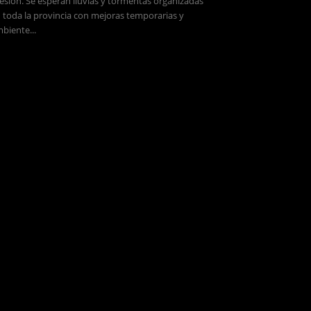
esión. Se esperan lluvias y tormentas organizadas
 toda la provincia con mejoras temporarias y
biente...