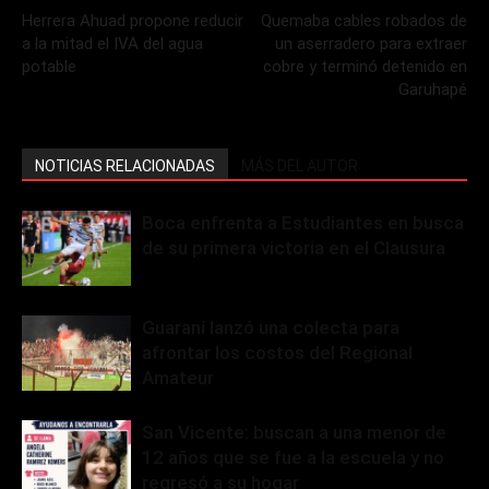
Herrera Ahuad propone reducir
Quemaba cables robados de
a la mitad el IVA del agua
un aserradero para extraer
potable
cobre y terminó detenido en
Garuhapé
NOTICIAS RELACIONADAS
MÁS DEL AUTOR
Boca enfrenta a Estudiantes en busca
de su primera victoria en el Clausura
Guaraní lanzó una colecta para
afrontar los costos del Regional
Amateur
San Vicente: buscan a una menor de
12 años que se fue a la escuela y no
regresó a su hogar