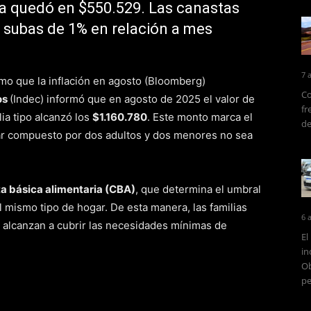
cia quedó en $550.529. Las canastas
 subas de 1% en relación a mes
7 
mo que la inflación en agosto (Bloomberg)
Co
os
(Indec) informó que en agosto de 2025 el valor de
fr
ia tipo alcanzó los
$1.160.780
. Este monto marca el
de
ar compuesto por dos adultos y dos menores no sea
a básica alimentaria (CBA)
, que determina el umbral
l mismo tipo de hogar. De esta manera, las familias
6 
 alcanzan a cubrir las necesidades mínimas de
El
in
Ob
pe