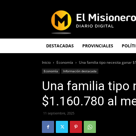
El
Misionero
DESTACADAS
PROVINCIALES
POLÍT
Inicio
Economía
Una familia tipo necesita ganar 
Economía
Información destacada
Una familia tipo
$1.160.780 al me
11 septiembre, 2025