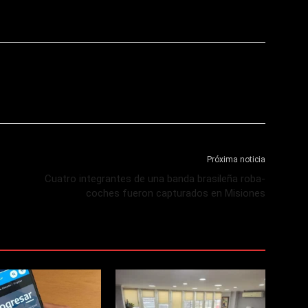
Próxima noticia
Cuatro integrantes de una banda brasileña roba-
coches fueron capturados en Misiones