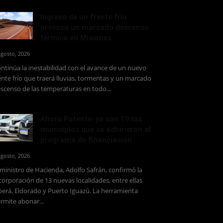
Ingreso de un frente frío
provoca un marcado descenso
térmico en Misiones
agosto, 2026
ntinúa la inestabilidad con el avance de un nuevo
ente frío que traerá lluvias, tormentas y un marcado
scenso de las temperaturas en todo...
Ahora Patente: ya son 19 los
municipios que se adhirieron al
programa de financiación...
agosto, 2026
 ministro de Hacienda, Adolfo Safrán, confirmó la
corporación de 13 nuevas localidades, entre ellas
erá, Eldorado y Puerto Iguazú. La herramienta
rmite abonar...