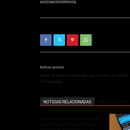
socioeconómicos.
Noticia anterior
Cayó el cuarto implicado por el robo de cables
en Posadas
NOTICIAS RELACIONADAS
MÁS DEL AUTOR
Qué cambia si se aprueba la nueva
Ley de Propiedad Privada: cómo