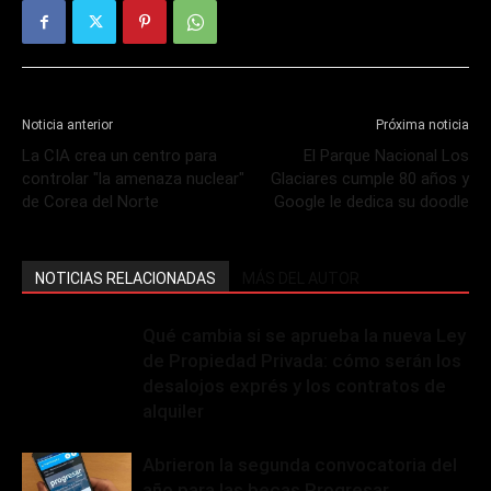
Noticia anterior
Próxima noticia
La CIA crea un centro para
El Parque Nacional Los
controlar "la amenaza nuclear"
Glaciares cumple 80 años y
de Corea del Norte
Google le dedica su doodle
NOTICIAS RELACIONADAS
MÁS DEL AUTOR
Qué cambia si se aprueba la nueva Ley
de Propiedad Privada: cómo serán los
desalojos exprés y los contratos de
alquiler
Abrieron la segunda convocatoria del
año para las becas Progresar