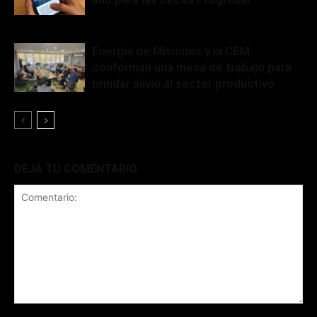
Energía de Misiones y la CEM
conforman una mesa de trabajo para
brindar alivio al sector productivo
DEJÁ TU COMENTARIO