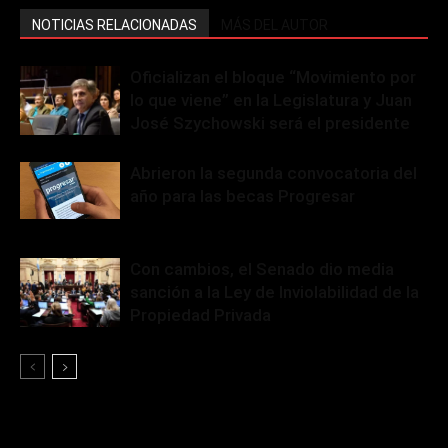
NOTICIAS RELACIONADAS
MÁS DEL AUTOR
Oficializan el bloque “Movimiento por
lo que viene” en la Legislatura y Juan
José Szychowski será el presidente
Abrieron la segunda convocatoria del
año para las becas Progresar
Con cambios, el Senado dio media
sanción a la Ley de Inviolabilidad de la
Propiedad Privada