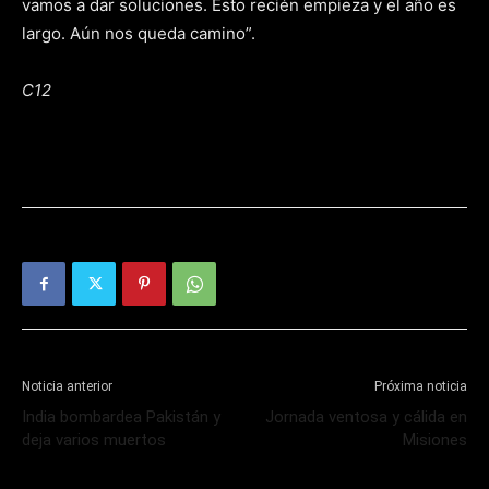
vamos a dar soluciones. Esto recién empieza y el año es
largo. Aún nos queda camino”.
C12
Noticia anterior
Próxima noticia
India bombardea Pakistán y
Jornada ventosa y cálida en
deja varios muertos
Misiones