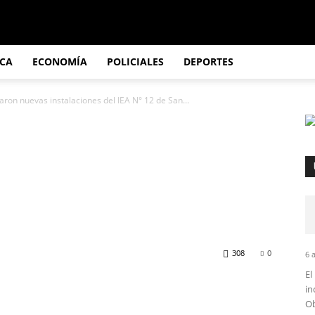
ICA
ECONOMÍA
POLICIALES
DEPORTES
zaron nuevas instalaciones del IEA N° 12 de San...
ciales, finalizaron
ones del IEA N° 12 de
308
0
6 
El
in
Ob