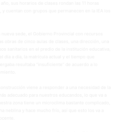
 año, sus horarios de clases rondan las 11 horas
-, y cuentan con grupos que permanecen en la IEA los
a nueva sede, el Gobierno Provincial con recursos
as obras de cinco aulas de clases, una dirección, una
os sanitarios en el predio de la institución educativa,
l día a día, la matrícula actual y el tiempo que
ergaba resultaba “insuficiente” de acuerdo a lo
imiento.
construcción viene a responder a una necesidad de la
o más adecuado para nuestros educandos, lo que va a
uestra zona tiene un microclima bastante complicado,
 neblina y hace mucho frío, así que esto los va a
ocente.