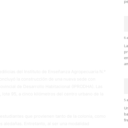
pe
ondiciones edilicias del IEA N.º 12 de
iones concluyó la construcción de una
ales, a través del IPRODHA. La obra
6 
 reconoce el valor de las instituciones
La
 EFAs, en la formación de jóvenes de
pr
en
am
edilicias del Instituto de Enseñanza Agropecuaria N.º
concluyó la construcción de una nueva sede con
Provincial de Desarrollo Habitacional (IPRODHA). Las
, lote 95, a cinco kilómetros del centro urbano de la
5 
Un
ba
 estudiantes que provienen tanto de la colonia, como
fr
s aledañas. Entretanto, al ser una modalidad