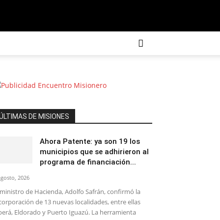
ÚLTIMAS DE MISIONES
Ahora Patente: ya son 19 los
municipios que se adhirieron al
programa de financiación...
agosto, 2026
 ministro de Hacienda, Adolfo Safrán, confirmó la
corporación de 13 nuevas localidades, entre ellas
erá, Eldorado y Puerto Iguazú. La herramienta