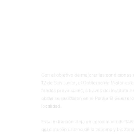
Con el objetivo de mejorar las c
San Javier, el Gobierno de Mis
nueva sede con fondos provinci
forma parte de una política que
agropecuarias, como las IEAs y
toda la provincia.
Con el objetivo de mejorar las condiciones 
12 de San Javier, el Gobierno de Misiones 
fondos provinciales, a través del Instituto 
obras se realizaron en el Paraje El Guerrero
localidad.
Esta institución aloja un aproximado de 148
del cinturón urbano de la comuna y las zona