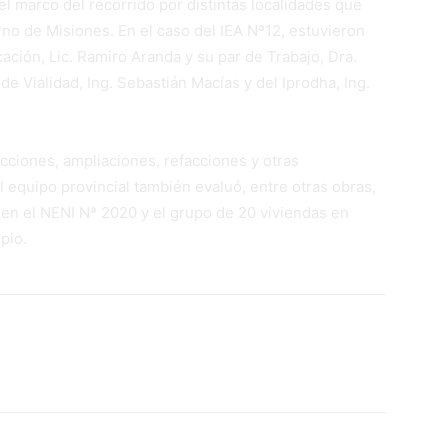
el marco del recorrido por distintas localidades que
rno de Misiones. En el caso del IEA Nª12, estuvieron
cación, Lic. Ramiro Aranda y su par de Trabajo, Dra.
de Vialidad, Ing. Sebastián Macías y del Iprodha, Ing.
cciones, ampliaciones, refacciones y otras
el equipo provincial también evaluó, entre otras obras,
 en el NENI Nª 2020 y el grupo de 20 viviendas en
pio.