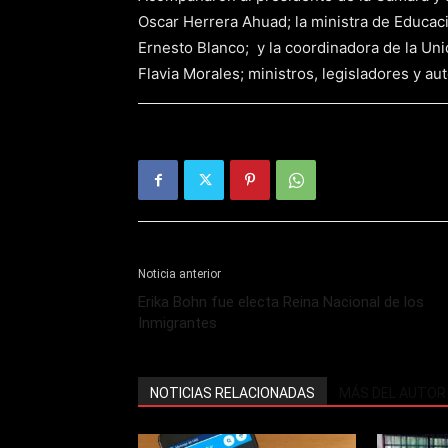
Oscar Herrera Ahuad; la ministra de Educac
Ernesto Blanco; y la coordinadora de la Un
Flavia Morales; ministros, legisladores y au
Noticia anterior
Erika Bohn fue electa Reina Nacional de los
Inmigrantes
NOTICIAS RELACIONADAS
MÁS DEL AUTOR