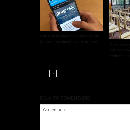
Abrieron la segunda convocatoria
del año para las becas Progresar
Ctera desta
al paro doce
reclamos sa
DEJÁ TU COMENTARIO