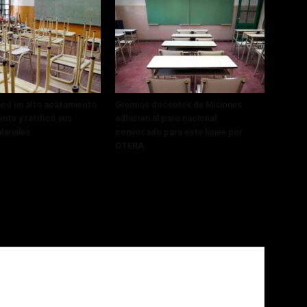
có un alto acatamiento
Gremios docentes de Misiones
nte y ratificó sus
adhieren al paro nacional
lariales
convocado para este lunes por
CTERA