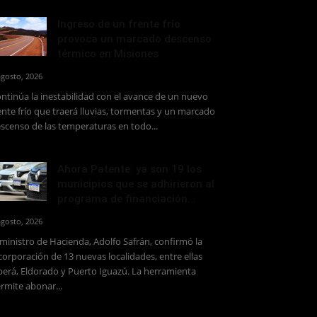
Ingreso de un frente frío
provoca un marcado descenso
térmico en Misiones
agosto, 2026
ntinúa la inestabilidad con el avance de un nuevo
ente frío que traerá lluvias, tormentas y un marcado
scenso de las temperaturas en todo...
Ahora Patente: ya son 19 los
municipios que se adhirieron al
programa de financiación...
agosto, 2026
 ministro de Hacienda, Adolfo Safrán, confirmó la
corporación de 13 nuevas localidades, entre ellas
erá, Eldorado y Puerto Iguazú. La herramienta
rmite abonar...