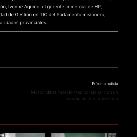
ión, Ivonne Aquino; el gerente comercial de HP,
idad de Gestión en TIC del Parlamento misionero,
toridades provinciales.
Próxima noticia
Motociclista falleció tras colisionar con un
camión en Jardín América