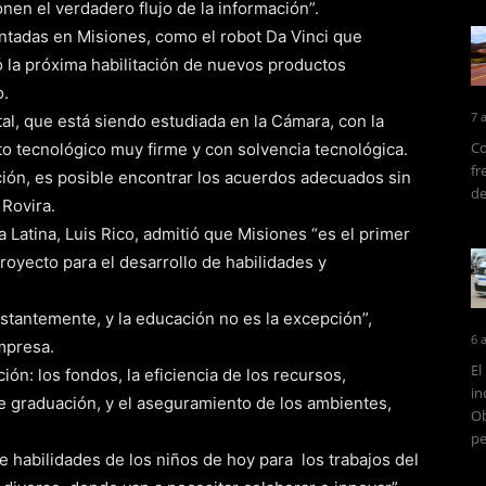
nen el verdadero flujo de la información”.
ntadas en Misiones, como el robot Da Vinci que
pó la próxima habilitación de nuevos productos
o.
7 
ital, que está siendo estudiada en la Cámara, con la
Co
to tecnológico muy firme y con solvencia tecnológica.
fr
ión, es posible encontrar los acuerdos adecuados sin
de
Rovira.
Latina, Luis Rico, admitió que Misiones “es el primer
royecto para el desarrollo de habilidades y
tantemente, y la educación no es la excepción”,
6 
empresa.
El
ón: los fondos, la eficiencia de los recursos,
in
de graduación, y el aseguramiento de los ambientes,
Ob
pe
e habilidades de los niños de hoy para los trabajos del