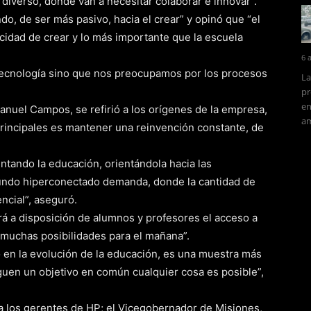
 diverso, donde van a necesitar colaborar e innovar”.
o, de ser más pasivo, hacia el crear” y opinó que “el
idad de crear y lo más importante que la escuela
6 
ecnología sino que nos preocupamos por los procesos
La
pr
en
anuel Campos, se refirió a los orígenes de la empresa,
am
principales es mantener una reinvención constante, de
entando la educación, orientándola hacia las
undo hiperconectado demanda, donde la cantidad de
ncial”, aseguró.
rá a disposición de alumnos y profesores el acceso a
n muchas posibilidades para el mañana”.
o en la evolución de la educación, es una muestra más
guen un objetivo en común cualquier cosa es posible”,
a los gerentes de HP; el Vicegobernador de Misiones,