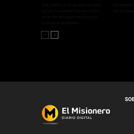
Qué cambia si se aprueba la nueva
Abrieron la
Ley de Propiedad Privada: cómo
del año par
serán los desalojos exprés y los
contratos de alquiler
SO