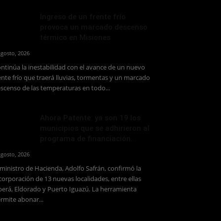
Ingreso de un frente frío
provoca un marcado descenso
térmico en Misiones
agosto, 2026
ntinúa la inestabilidad con el avance de un nuevo
ente frío que traerá lluvias, tormentas y un marcado
scenso de las temperaturas en todo...
Ahora Patente: ya son 19 los
municipios que se adhirieron al
programa de financiación...
agosto, 2026
 ministro de Hacienda, Adolfo Safrán, confirmó la
corporación de 13 nuevas localidades, entre ellas
erá, Eldorado y Puerto Iguazú. La herramienta
rmite abonar...