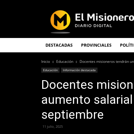
El
Misionero
DESTACADAS
PROVINCIALES
POLÍT
Inicio
Educación
Docentes misioneros tendrán un 
Educación
Información destacada
Docentes mision
aumento salarial 
septiembre
11 julio, 2025