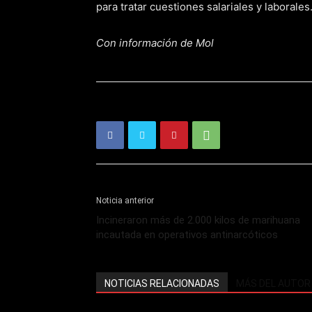
para tratar cuestiones salariales y laborales
Con información de Mol
Noticia anterior
Incineraron más de 2.000 kilos de marihuana
incautada en operativos antinarcóticos
NOTICIAS RELACIONADAS
MÁS DEL AUTOR