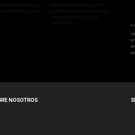
 segunda convocatoria
Energía de Misiones y la CEM
a las becas Progresar
conforman una mesa de trabajo
para brindar alivio al sector
productivo
6 
La
pr
en
am
BRE NOSOTROS
S