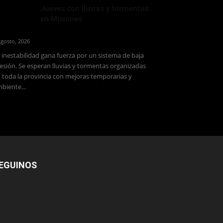
Jueves con lluvias y tormentas
en Misiones
agosto, 2026
 inestabilidad gana fuerza por un sistema de baja
esión. Se esperan lluvias y tormentas organizadas
 toda la provincia con mejoras temporarias y
biente...
EGUINOS