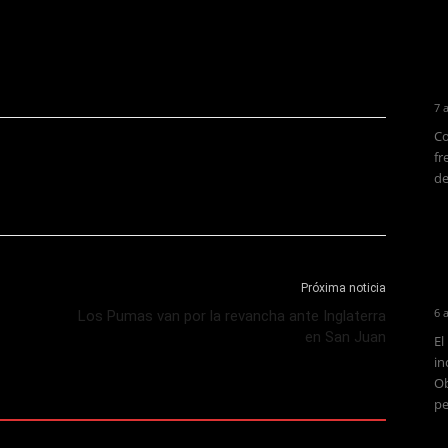
.
7 
Co
fr
de
Próxima noticia
6 
Los Pumas van por la revancha ante Inglaterra
en San Juan
El
in
Ob
pe