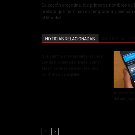
Selección argentina: los primeros nombres de 
prelista que terminan su temporada y piensan 
el Mundial
NOTICIAS RELACIONADAS
MÁS DEL AUTOR
Qué cambia si se aprueba la nueva
Ley de Propiedad Privada: cómo
serán los desalojos exprés y los
contratos de alquiler
Abrieron la
del año par