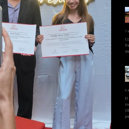
7 
Co
fr
de
6 
El
in
Ob
pe