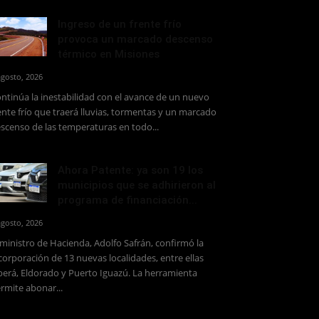
Ingreso de un frente frío
provoca un marcado descenso
térmico en Misiones
agosto, 2026
ntinúa la inestabilidad con el avance de un nuevo
ente frío que traerá lluvias, tormentas y un marcado
scenso de las temperaturas en todo...
Ahora Patente: ya son 19 los
municipios que se adhirieron al
programa de financiación...
agosto, 2026
 ministro de Hacienda, Adolfo Safrán, confirmó la
corporación de 13 nuevas localidades, entre ellas
erá, Eldorado y Puerto Iguazú. La herramienta
rmite abonar...