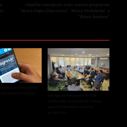
la
Habilitan inscripción a los nuevos programas
en
“Ahora Viajes Educativos”, “Ahora Verdulerías” y
“Ahora Sepelios”
 segunda convocatoria
a las becas Progresar
Energía de Misiones y la CEM
conforman una mesa de trabajo
para brindar alivio al sector
productivo