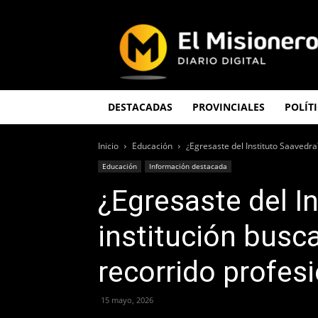
El
Misionero
DESTACADAS
PROVINCIALES
POLÍT
Inicio
Educación
¿Egresaste del Instituto Saavedra
Educación
Información destacada
¿Egresaste del I
institución busc
recorrido profes
15 mayo, 2026