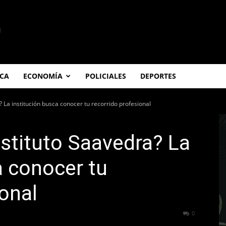
ICA
ECONOMÍA
POLICIALES
DEPORTES
? La institución busca conocer tu recorrido profesional
nstituto Saavedra? La
a conocer tu
ional
75
0