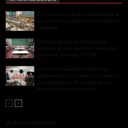
Ctera destacó un alto acatamiento al
paro docente y ratificó sus reclamos
salariales
Gremios docentes de Misiones
adhieren al paro nacional convocado
para este lunes por CTERA
El Instituto Saavedra impulsa un
programa para fortalecer la formación
de trabajadores de medios junto a
municipios e instituciones
DEJÁ TU COMENTARIO