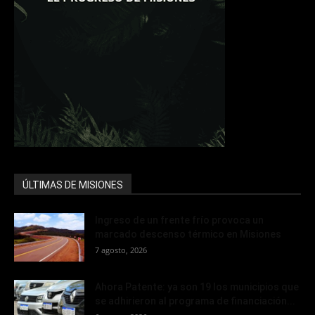
ÚLTIMAS DE MISIONES
Ingreso de un frente frío provoca un
marcado descenso térmico en Misiones
7 agosto, 2026
Ahora Patente: ya son 19 los municipios que
se adhirieron al programa de financiación...