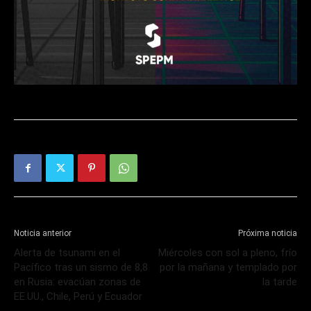
Noticia anterior
Próxima noticia
Alerta de tsunami en el
Miércoles con sol a pleno, frío
Pacífico tras un sismo de 8,8
por la mañana y templado por
en Rusia: evacúan zonas de
la tarde
EE.UU., Chile, Perú y Ecuador