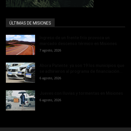
ÚLTIMAS DE MISIONES
Ingreso de un frente frío provoca un
marcado descenso térmico en Misiones
7 agosto, 2026
Ahora Patente: ya son 19 los municipios que
se adhirieron al programa de financiación...
6 agosto, 2026
Jueves con lluvias y tormentas en Misiones
6 agosto, 2026