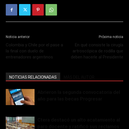
Noticia anterior
Próxima noticia
Colombia y Chile por el pase a
En qué consiste la cirugía
la final con duelo de
artroscópica de rodilla que
entrenadores argentinos
deben hacerle al Presidente
NOTICIAS RELACIONADAS
MÁS DEL AUTOR
Abrieron la segunda convocatoria del
año para las becas Progresar
Ctera destacó un alto acatamiento al
paro docente y ratificó sus reclamos