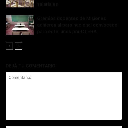
salariales
Gremios docentes de Misiones
adhieren al paro nacional convocado
para este lunes por CTERA
DEJÁ TU COMENTARIO