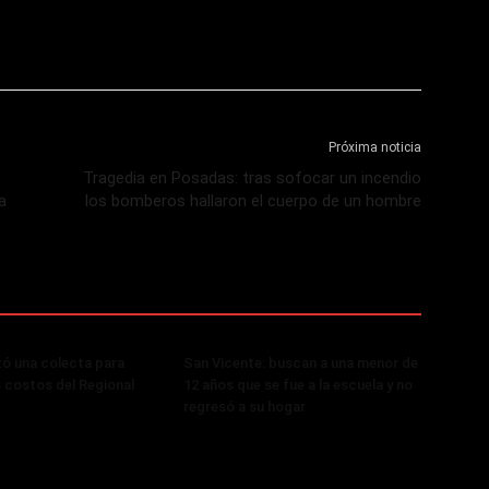
Próxima noticia
Tragedia en Posadas: tras sofocar un incendio
a
los bomberos hallaron el cuerpo de un hombre
zó una colecta para
San Vicente: buscan a una menor de
s costos del Regional
12 años que se fue a la escuela y no
regresó a su hogar