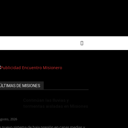
ÚLTIMAS DE MISIONES
Continúan las lluvias y
tormentas aisladas en Misiones
agosto, 2026
 nuevo sistema de baja presión en capas medias y