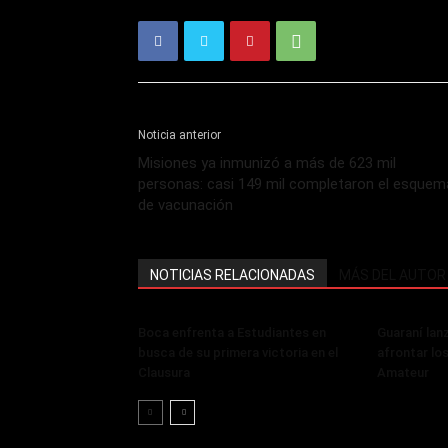
Noticia anterior
Misiones ya inmunizó a más de 623 mil
personas: casi 149 mil completaron el esquem
de vacunación
NOTICIAS RELACIONADAS
MÁS DEL AUTOR
Boca enfrenta a Estudiantes en
Guaraní lan
busca de su primera victoria en el
afrontar lo
Clausura
Amateur