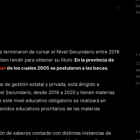
ba
560
0
fr
que terminaron de cursar el Nivel Secundario entre 2016
4 
en rendir para obtener su título.
En la provincia de
Co
sar
de los cuales 2905 se postularon a las becas.
ej
em
tu
s de gestión estatal y privada, está dirigido a
vel Secundario, desde 2016 a 2020 y tienen materias
 este nivel educativo obligatorio se realizará en
enidos educativos prioritarios de las materias
4 
ión de saberes contarán con distintas instancias de