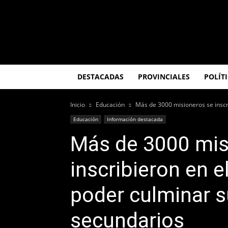
El
Misionero
DESTACADAS
PROVINCIALES
POLÍT
Inicio
Educación
Más de 3000 misioneros se inscri
Educación
Información destacada
Más de 3000 mis
inscribieron en e
poder culminar s
secundarios