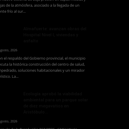
jas de la atmósfera, asociado a la llegada de un
ente frío al sur...
Almafuerte: avanzan obras del
Hospital Nivel I, viviendas y
asfalto
agosto, 2026
n el respaldo del Gobierno provincial, el municipio
ecuta la histórica construcción del centro de salud,
pedrado, soluciones habitacionales y un mirador
rístico. La...
Ecología aprobó la viabilidad
ambiental para un parque solar
de diez megavatios en
Aristóbulo...
agosto, 2026