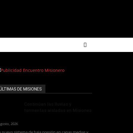
ÚLTIMAS DE MISIONES
Continúan las lluvias y
tormentas aisladas en Misiones
agosto, 2026
 nuevo sistema de baja presión en capas medias y