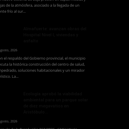
jas de la atmósfera, asociado a la llegada de un
ente frío al sur...
Almafuerte: avanzan obras del
Hospital Nivel I, viviendas y
asfalto
agosto, 2026
n el respaldo del Gobierno provincial, el municipio
ecuta la histórica construcción del centro de salud,
pedrado, soluciones habitacionales y un mirador
rístico. La...
Ecología aprobó la viabilidad
ambiental para un parque solar
de diez megavatios en
Aristóbulo...
agosto, 2026