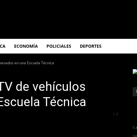
ICA
ECONOMÍA
POLICIALES
DEPORTES
 pesados en una Escuela Técnica
TV de vehículos
Escuela Técnica
1743
0
5 
Un