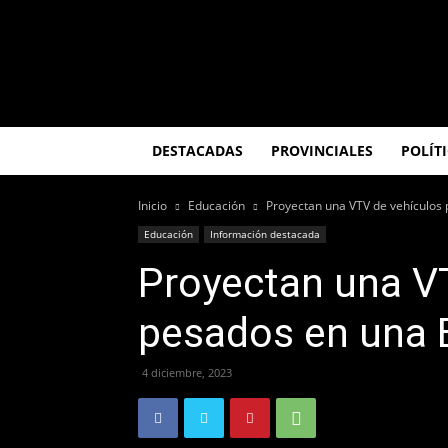
El
Misionero
DESTACADAS
PROVINCIALES
POLÍT
Inicio
Educación
Proyectan una VTV de vehículos
Educación
Información destacada
Proyectan una V
pesados en una 
4 diciembre, 2023