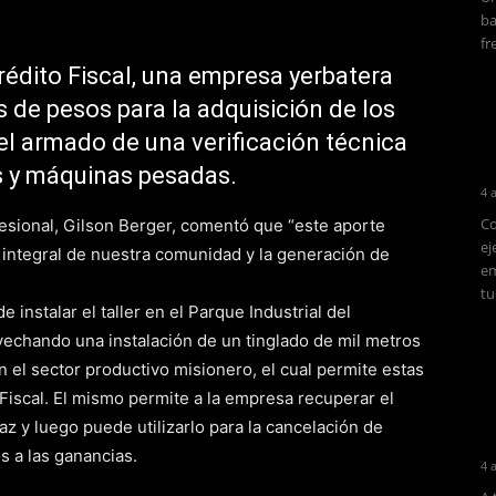
ba
fr
édito Fiscal, una empresa yerbatera
s de pesos para la adquisición de los
l armado de una verificación técnica
s y máquinas pesadas.
4 
Co
esional, Gilson Berger, comentó que “este aporte
ej
integral de nuestra comunidad y la generación de
em
tu
 instalar el taller en el Parque Industrial del
vechando una instalación de un tinglado de mil metros
n el sector productivo misionero, el cual permite estas
Fiscal. El mismo permite a la empresa recuperar el
az y luego puede utilizarlo para la cancelación de
 a las ganancias.
4 