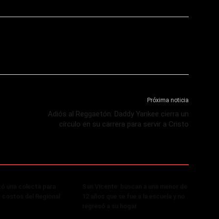
Próxima noticia
Adiós al Reggaetón: Daddy Yankee cierra un
círculo en su carrera para servir a Cristo
zó una colecta para
San Vicente: buscan a una menor de
s costos del Regional
12 años que se fue a la escuela y no
regresó a su hogar