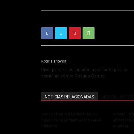
Noticia anterior
River pierde a un jugador importante para la
semifinal contra Rosario Central
NOTICIAS RELACIONADAS
MÁS DEL AUTOR
Boca enfrenta a Estudiantes en
Guaraní lan
busca de su primera victoria en el
afrontar lo
Clausura
Amateur