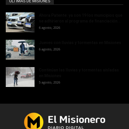
ÚLTIMAS DE MISIONES
Ahora Patente: ya son 19 los municipios que
se adhirieron al programa de financiación...
6 agosto, 2026
Jueves con lluvias y tormentas en Misiones
6 agosto, 2026
Continúan las lluvias y tormentas aisladas
en Misiones
5 agosto, 2026