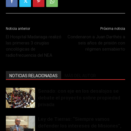
Noticia anterior
Próxima noticia
El Hospital Madariaga realizó
Condenaron a Juan Darthés a
las primeras 3 cirugías
seis años de prisión con
oncológicas de
régimen semiabierto
radiofrecuencia del NEA
NOTICIAS RELACIONADAS
MÁS DEL AUTOR
Senado: con eje en los desalojos se
debate el proyecto sobre propiedad
privada
Ley de Tierras: “Siempre vamos
defender los intereses de Misiones”,