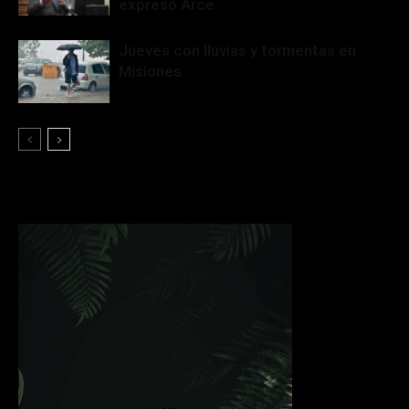
expresó Arce
Jueves con lluvias y tormentas en
Misiones