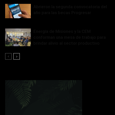
Abrieron la segunda convocatoria del
año para las becas Progresar
Energía de Misiones y la CEM
conforman una mesa de trabajo para
brindar alivio al sector productivo