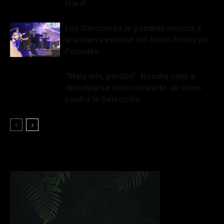
Icardi
Los Rancheros le pondrán música a
una nueva edición del Black Friday en
Posadas
“Mala mía, perdón”: Rosalía salió a
disculparse tras compartir un video
contra la Selección