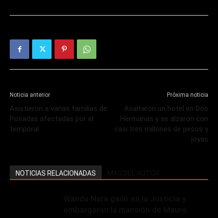
Noticia anterior
Próxima noticia
Asistieron a varias familias de
Asaltaron un hotel en Dos
Posadas afectadas por el
Hermanas y se alzaron con
temporal
casi tres millones de pesos y
joyas
NOTICIAS RELACIONADAS
MÁS DEL AUTOR
Wanda Nara ganó en la Justicia y
embargaron la mansión de Mauro