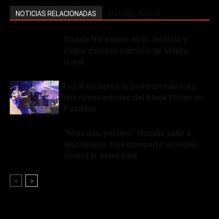
NOTICIAS RELACIONADAS
MÁS DEL AUTOR
Wanda Nara ganó en la Justicia y
embargaron la mansión de Mauro
Icardi
Los Rancheros le pondrán música a
una nueva edición del Black Friday en
Posadas
“Mala mía, perdón”: Rosalía salió a
disculparse tras compartir un video
contra la Selección