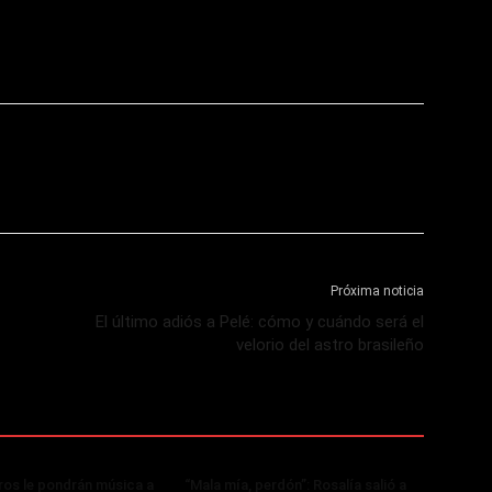
Próxima noticia
El último adiós a Pelé: cómo y cuándo será el
velorio del astro brasileño
os le pondrán música a
“Mala mía, perdón”: Rosalía salió a