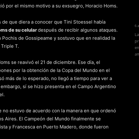
ió por el mismo motivo a su exsuegro, Horacio Homs.
 de que diera a conocer que Tini Stoessel había
6 
ms de su celular
después de recibir algunos ataques.
La
n Pochis de Gossipeame y sostuvo que en realidad la
pr
Triple T.
en
am
oms se reavivó el 21 de diciembre. Ese día, el
peones por la obtención de la Copa del Mundo en el
asó más de lo esperado, no llegó a tiempo para ver a
n embargo, sí se hizo presenta en el Campo Argentino
el.
e no estuvo de acuerdo con la manera en que ordenó
os Aires. El Campeón del Mundo finalmente se
utista y Francesca en Puerto Madero, donde fueron