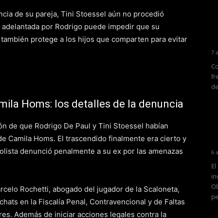
cia de su pareja, Tini Stoessel aún no procedió
r adelantada por Rodrigo puede impedir que su
 también protege a los hijos que comparten para evitar
7 
Co
fr
de
mila Homs: los detalles de la denuncia
ión de que Rodrigo De Paul y Tini Stoessel habían
e Camila Homs. El trascendido finalmente era cierto y
tbolista denunció penalmente a su ex por las amenazas
6 
El
in
Ob
rcelo Rochetti, abogado del jugador de la Scaloneta,
pe
hats en la Fiscalía Penal, Contravencional y de Faltas
s. Además de iniciar acciones legales contra la