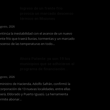
Ingreso de un frente frío
provoca un marcado descenso
térmico en Misiones
agosto, 2026
ntinúa la inestabilidad con el avance de un nuevo
ente frío que traerá lluvias, tormentas y un marcado
scenso de las temperaturas en todo...
Ahora Patente: ya son 19 los
municipios que se adhirieron al
programa de financiación...
agosto, 2026
 ministro de Hacienda, Adolfo Safrán, confirmó la
corporación de 13 nuevas localidades, entre ellas
erá, Eldorado y Puerto Iguazú. La herramienta
rmite abonar...