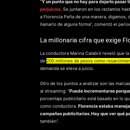
“
Y un punto que no hay para dejarlo pasar t
perjuicios
. Se juntaron en los reclamos ha
a Florencia Peña de una manera, digamos, d
llamarlo de alguna forma”, comentó el period
La millonaria cifra que exige F
La conductora Marina Calabró reveló que la c
de
200 millones de pesos como resarcimie
demanda se eleva a juicio.
Otro de los puntos a analizar son las marcas
al streaming: “
Puede incrementarse porque 
porcentaje publicitario está basado en lo qu
como conductora.
Florencia estaba maneja
campañas publicitarias. Hay que ver qué p
también”.