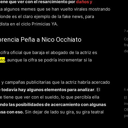
iene que ver con el resarcimiento por
daños y
sta algunos memes que se han vuelto virales mostrando
onde es el claro ejemplo de la fake news, para
ista en el ciclo Primicias YA.
7 
lorencia Peña a Nico Occhiato
Co
fr
de
ifra oficial que baraja el abogado de la actriz es
nto
, aunque la cifra se podría incrementar si la
 y campañas publicitarias que la actriz habría acercado
todavía hay algunos elementos para analizar
. El
6 
e tiene que ver con el sueldo, lo que percibía ella
El
in
ndo las posibilidades de acercamiento con algunas
Ob
asa con eso.
Sin dejar de lado su gira, su gira teatral
pe