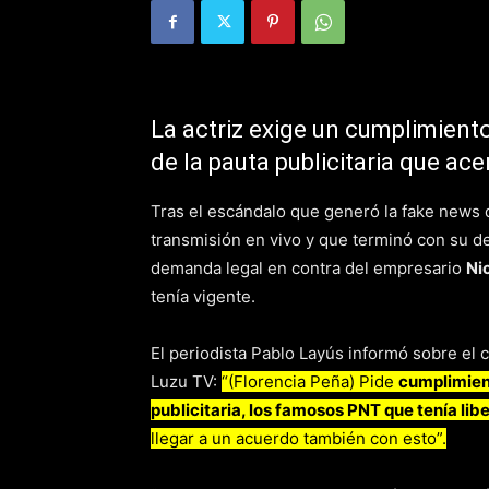
La actriz exige un cumplimiento
de la pauta publicitaria que ace
Tras el escándalo que generó la fake news
transmisión en vivo y que terminó con su d
demanda legal en contra del empresario
Ni
tenía vigente.
El periodista Pablo Layús informó sobre el
Luzu TV:
“(Florencia Peña) Pide
cumplimient
publicitaria, los famosos PNT que tenía lib
llegar a un acuerdo también con esto”.