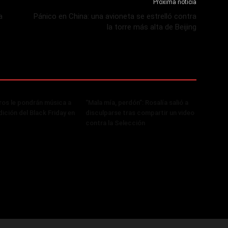
Próxima noticia
a
Pánico en China: una avioneta se estrelló contra
la torre más alta de Beijing
os le pondrán música a
“Mala mía, perdón”: Rosalía salió a
ición del Black Friday en
disculparse tras compartir un video
contra la Selección