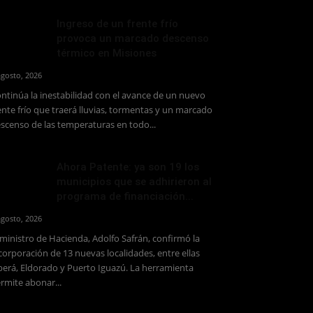
Ingreso de un frente frío
provoca un marcado descenso
térmico en Misiones
agosto, 2026
ntinúa la inestabilidad con el avance de un nuevo
ente frío que traerá lluvias, tormentas y un marcado
scenso de las temperaturas en todo...
Ahora Patente: ya son 19 los
municipios que se adhirieron al
programa de financiación...
agosto, 2026
 ministro de Hacienda, Adolfo Safrán, confirmó la
corporación de 13 nuevas localidades, entre ellas
erá, Eldorado y Puerto Iguazú. La herramienta
rmite abonar...