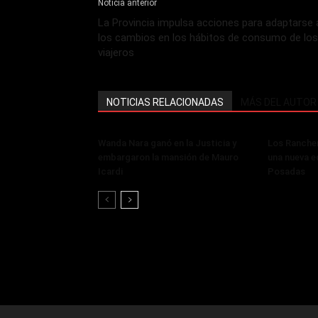
Noticia anterior
La Provincia impulsa acciones para adaptarse 
los cambios en los hábitos de consumo de los
viajeros
NOTICIAS RELACIONADAS
MÁS DEL AUTOR
Wanda Nara ganó en la Justicia y
Los Rancher
embargaron la mansión de Mauro
una nueva ed
Icardi
Posadas