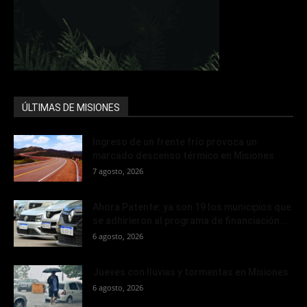
ÚLTIMAS DE MISIONES
Ingreso de un frente frío provoca un
marcado descenso térmico en Misiones
7 agosto, 2026
Ahora Patente: ya son 19 los municipios que
se adhirieron al programa de financiación...
6 agosto, 2026
Jueves con lluvias y tormentas en Misiones
6 agosto, 2026