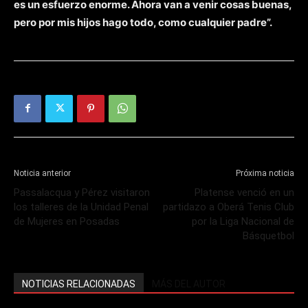
es un esfuerzo enorme. Ahora van a venir cosas buenas,
pero por mis hijos hago todo, como cualquier padre”.
Noticia anterior
Próxima noticia
Passalacqua y Pérez visitaron
Platense venció en un
los talleres de la Unidad Penal
partidazo a Oberá Tenis Club
de Mujeres en Posadas
por la Liga Nacional de
Básquetbol
NOTICIAS RELACIONADAS
MÁS DEL AUTOR