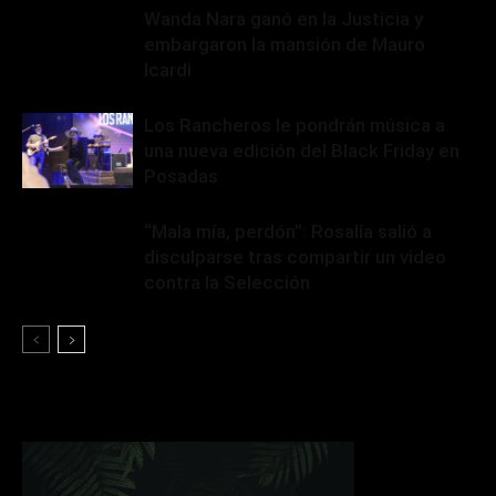
Wanda Nara ganó en la Justicia y
embargaron la mansión de Mauro
Icardi
Los Rancheros le pondrán música a
una nueva edición del Black Friday en
Posadas
“Mala mía, perdón”: Rosalía salió a
disculparse tras compartir un video
contra la Selección