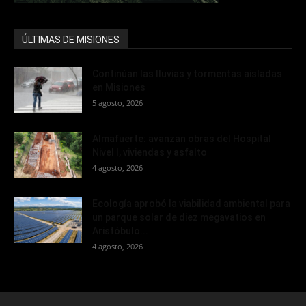
ÚLTIMAS DE MISIONES
Continúan las lluvias y tormentas aisladas
en Misiones
5 agosto, 2026
Almafuerte: avanzan obras del Hospital
Nivel I, viviendas y asfalto
4 agosto, 2026
Ecología aprobó la viabilidad ambiental para
un parque solar de diez megavatios en
Aristóbulo...
4 agosto, 2026