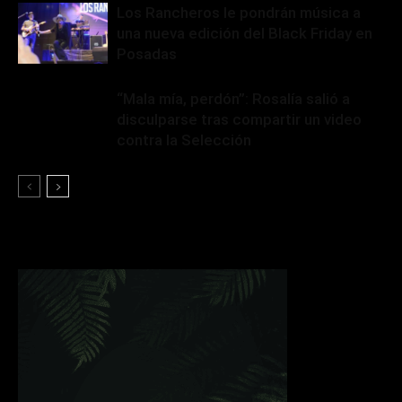
Los Rancheros le pondrán música a
una nueva edición del Black Friday en
Posadas
“Mala mía, perdón”: Rosalía salió a
disculparse tras compartir un video
contra la Selección