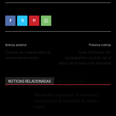
Noticia anterior
Próxima noticia
Choque en Guaraní dejó un
Gran Hermano: los
motociclista herido
participantes podrán ver el
debut de la Selección Nacional
NOTICIAS RELACIONADAS
MÁS DEL AUTOR
Wanda Nara ganó en la Justicia y
embargaron la mansión de Mauro
Icardi