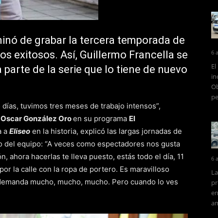
rminó de grabar la tercera temporada de
os exitosos. Así, Guillermo Francella se
6 
El
 parte de la serie que lo tiene de nuevo
in
Ob
pe
días, tuvimos tres meses de trabajo intensos”,
n
Oscar González Oro
en su programa
El
a a
Eliseo
en la historia, explicó las largas jornadas de
to del equipo: “A veces como espectadores nos gusta
 ahora hacerlas te lleva puesto, estás todo el día, 11
6 
or la calle con la ropa de portero. Es maravilloso
La
e demanda mucho, mucho, mucho. Pero cuando lo ves
pr
en
am