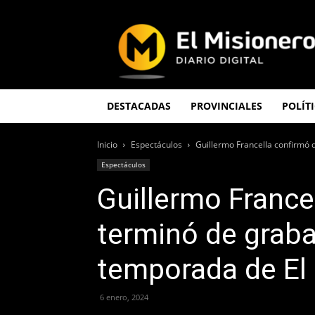
El
Misionero
DESTACADAS
PROVINCIALES
POLÍT
Inicio
Espectáculos
Guillermo Francella confirmó q
Espectáculos
Guillermo France
terminó de grabar
temporada de El
6 enero, 2024