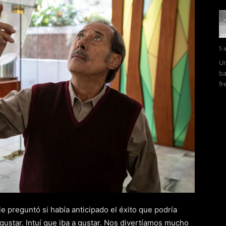
5 
Un
ba
fr
le preguntó si había anticipado el éxito que podría
a gustar. Intuí que iba a gustar. Nos divertíamos mucho