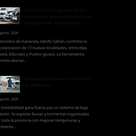
Ahora Patente: ya son 19 los
municipios que se adhirieron al
programa de financiación...
agosto, 2026
 ministro de Hacienda, Adolfo Safrán, confirmó la
corporación de 13 nuevas localidades, entre ellas
erá, Eldorado y Puerto Iguazú. La herramienta
rmite abonar...
Jueves con lluvias y tormentas
en Misiones
agosto, 2026
 inestabilidad gana fuerza por un sistema de baja
esión. Se esperan lluvias y tormentas organizadas
 toda la provincia con mejoras temporarias y
biente...