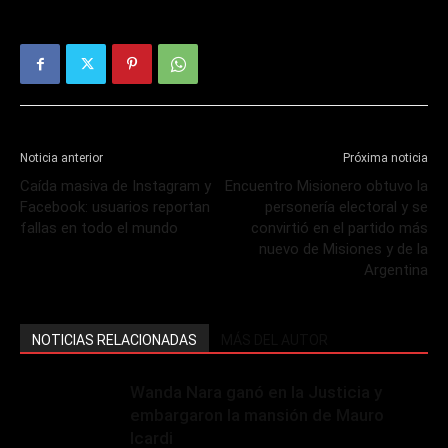
Noticia anterior
Próxima noticia
Caída masiva de Instagram y
Encuentro Misionero obtuvo la
Facebook: usuarios reportan
personería electoral y se
fallas en todo el mundo
convirtió en el partido más
nuevo de Misiones y de la
Argentina
NOTICIAS RELACIONADAS
MÁS DEL AUTOR
Wanda Nara ganó en la Justicia y
embargaron la mansión de Mauro
Icardi