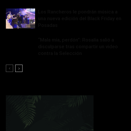
Los Rancheros le pondrán música a
una nueva edición del Black Friday en
Posadas
“Mala mía, perdón”: Rosalía salió a
disculparse tras compartir un video
contra la Selección