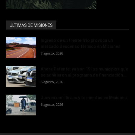
ÚLTIMAS DE MISIONES
Ingreso de un frente frío provoca un
marcado descenso térmico en Misiones
7 agosto, 2026
Ahora Patente: ya son 19 los municipios que
se adhirieron al programa de financiación...
6 agosto, 2026
Jueves con lluvias y tormentas en Misiones
6 agosto, 2026