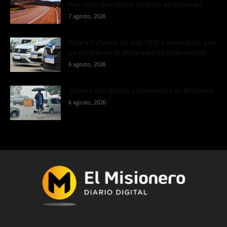
marcado descenso térmico en Misiones
7 agosto, 2026
Ahora Patente: ya son 19 los municipios que
se adhirieron al programa de financiación...
6 agosto, 2026
Jueves con lluvias y tormentas en Misiones
6 agosto, 2026