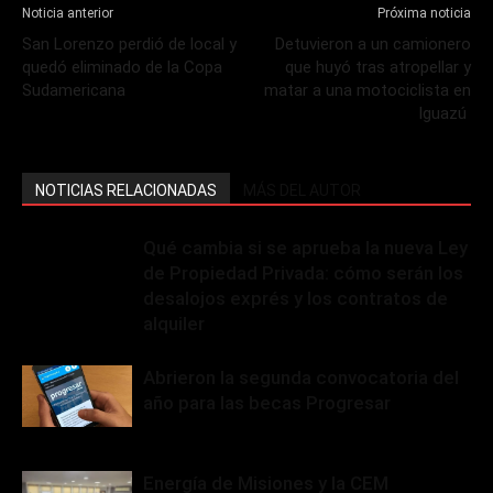
Noticia anterior
Próxima noticia
San Lorenzo perdió de local y
Detuvieron a un camionero
quedó eliminado de la Copa
que huyó tras atropellar y
Sudamericana
matar a una motociclista en
Iguazú
NOTICIAS RELACIONADAS
MÁS DEL AUTOR
Qué cambia si se aprueba la nueva Ley
de Propiedad Privada: cómo serán los
desalojos exprés y los contratos de
alquiler
Abrieron la segunda convocatoria del
año para las becas Progresar
Energía de Misiones y la CEM