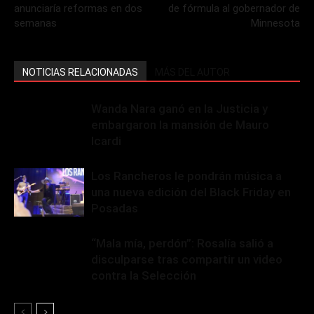
anunciaría reformas en dos
de fórmula al gobernador de
semanas
Minnesota
NOTICIAS RELACIONADAS
MÁS DEL AUTOR
Wanda Nara ganó en la Justicia y
embargaron la mansión de Mauro
Icardi
Los Rancheros le pondrán música a
una nueva edición del Black Friday en
Posadas
“Mala mía, perdón”: Rosalía salió a
disculparse tras compartir un video
contra la Selección