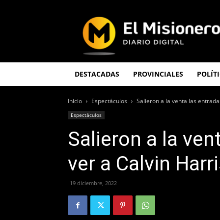
El
Misionero
DESTACADAS
PROVINCIALES
POLÍT
Inicio
Espectáculos
Salieron a la venta las entrada
Espectáculos
Salieron a la ven
ver a Calvin Harr
19 diciembre, 2022