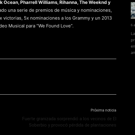
k Ocean, Pharrell Williams, Rihanna, The Weeknd y
anado una serie de premios de música y nominaciones,
 victorias, 5x nominaciones a los Grammy y un 2013
6 
deo Musical para “We Found Love”.
La
pr
en
am
Próxima noticia
Fuerte granizada sorprendió a los vecinos de El
Soberbio y provocó pérdida de plantaciones