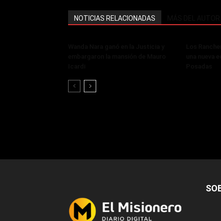
NOTICIAS RELACIONADAS
MÁS DEL AUTOR
Wanda Nara ganó en la Justicia y
Los Rancher
embargaron la mansión de Mauro
una nueva ed
Icardi
Posadas
SO