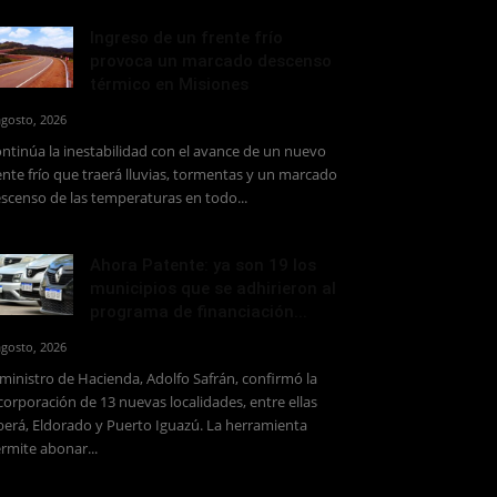
Ingreso de un frente frío
provoca un marcado descenso
térmico en Misiones
agosto, 2026
ntinúa la inestabilidad con el avance de un nuevo
ente frío que traerá lluvias, tormentas y un marcado
scenso de las temperaturas en todo...
Ahora Patente: ya son 19 los
municipios que se adhirieron al
programa de financiación...
agosto, 2026
 ministro de Hacienda, Adolfo Safrán, confirmó la
corporación de 13 nuevas localidades, entre ellas
erá, Eldorado y Puerto Iguazú. La herramienta
rmite abonar...