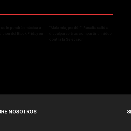
os le pondrán música a
“Mala mía, perdón”: Rosalía salió a
ición del Black Friday en
disculparse tras compartir un video
contra la Selección
BRE NOSOTROS
S