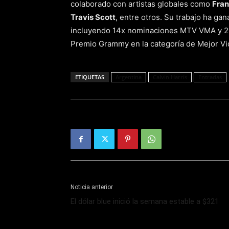
colaborado con artistas globales como
Fran
Travis Scott
, entre otros. Su trabajo ha g
incluyendo 14x nominaciones MTV VMA y 2x
Premio Grammy en la categoría de Mejor Vi
ETIQUETAS
Argentina
Calvin Harris
Entradas
Noticia anterior
El dólar blue inició la semana estable a $321