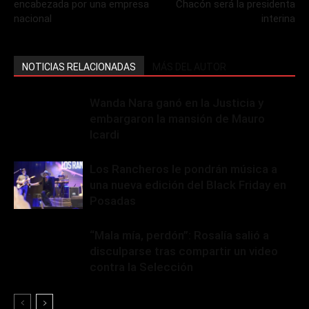
encabezada por una empresa
Chacón será la presidenta
nacional
interina
NOTICIAS RELACIONADAS
MÁS DEL AUTOR
Wanda Nara ganó en la Justicia y
embargaron la mansión de Mauro
Icardi
Los Rancheros le pondrán música a
una nueva edición del Black Friday en
Posadas
“Mala mía, perdón”: Rosalía salió a
disculparse tras compartir un video
contra la Selección