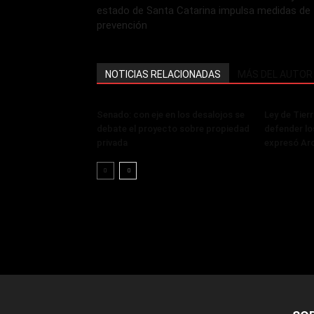
estado de Santa Catarina impulsa medidas de
prevención
NOTICIAS RELACIONADAS
MÁS DEL AUTOR
Senado: con eje en los desalojos se
Ley de Tier
debate el proyecto sobre propiedad
defender lo
privada
expresó Ar