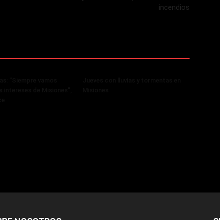
incendios
ras: “Siempre vamos
Jueves con lluvias y tormentas en
s intereses de Misiones”,
Misiones
ce