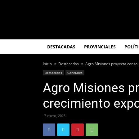
El
Misionero
DESTACADAS
PROVINCIALES
POLÍT
Inicio
Destacadas
Agro Misiones proyecta consoli
Destacadas
Generales
Agro Misiones pr
crecimiento expo
7 enero, 2025