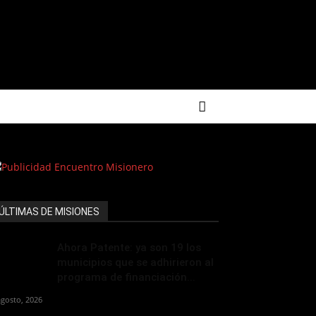
ÚLTIMAS DE MISIONES
Ahora Patente: ya son 19 los
municipios que se adhirieron al
programa de financiación...
agosto, 2026