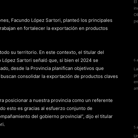
El
in
Ob
ones, Facundo López Sartori, planteó los principales
pe
trabajan en fortalecer la exportación en productos
do su territorio. En este contexto, el titular del
 López Sartori señaló que, si bien el 2024 se
6 
do, desde la Provincia planifican objetivos que
La
pr
o buscan consolidar la exportación de productos claves
en
am
ra posicionar a nuestra provincia como un referente
do esto es gracias al esfuerzo conjunto de
mpañamiento del gobierno provincial”, dijo el titular
ri.
5 
Un