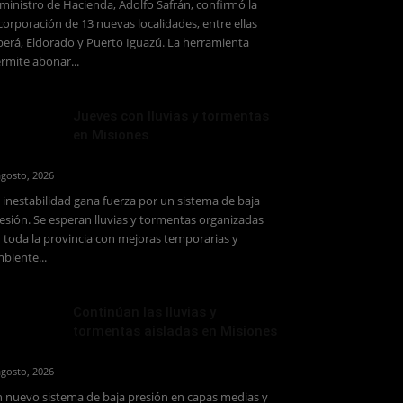
 ministro de Hacienda, Adolfo Safrán, confirmó la
corporación de 13 nuevas localidades, entre ellas
erá, Eldorado y Puerto Iguazú. La herramienta
rmite abonar...
Jueves con lluvias y tormentas
en Misiones
agosto, 2026
 inestabilidad gana fuerza por un sistema de baja
esión. Se esperan lluvias y tormentas organizadas
 toda la provincia con mejoras temporarias y
biente...
Continúan las lluvias y
tormentas aisladas en Misiones
agosto, 2026
 nuevo sistema de baja presión en capas medias y