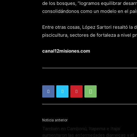
de los bosques, “logramos equilibrar desar
consolidándonos como un modelo en el país“
Entre otras cosas, López Sartori resaltó la 
piscicultura, sectores de fortaleza a nivel pr
canal12misiones.com
Noticia anterior
También en Camboriú, Itapema e Itajaí
aumentaron las enfermedades diarreicas y el