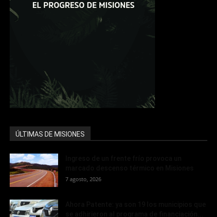
ÚLTIMAS DE MISIONES
Ingreso de un frente frío provoca un
marcado descenso térmico en Misiones
7 agosto, 2026
Ahora Patente: ya son 19 los municipios que
se adhirieron al programa de financiación...