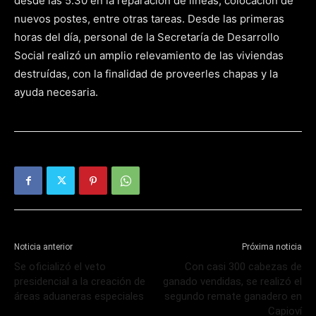
desde las 5.30 en la reparación de líneas, colocación de
nuevos postes, entre otras tareas. Desde las primeras
horas del día, personal de la Secretaría de Desarrollo
Social realizó un amplio relevamiento de las viviendas
destruídas, con la finalidad de proveerles chapas y la
ayuda necesaria.
Noticia anterior
Próxima noticia
Se oficializó el veto
Con casi 300 cabezas de
presidencial a la creación de
ganado vendidas, se realizó el
áreas aduaneras especiales
segundo remate ganadero en
Capioví