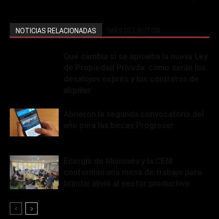
NOTICIAS RELACIONADAS
MÁS DEL AUTOR
Qué cambia si se aprueba la nueva Ley
de Propiedad Privada: cómo serán los
desalojos exprés y los contratos de
alquiler
Abrieron la segunda convocatoria del
año para las becas Progresar
Energía de Misiones y la CEM
conforman una mesa de trabajo para
brindar alivio al sector productivo