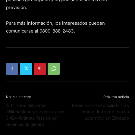
previsión.
Para más información, los interesados pueden
comunicarse al 0800-888-2483.
Noticia anterior
Próxima noticia
A 11 años del primer
Falleció un motociclista tras
#NiUnaMenos, se registraron
chocar de frente con un
3.424 víctimas fatales por
automóvil en Eldorado
violencia de género