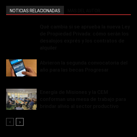
NOTICIAS RELACIONADAS
MÁS DEL AUTOR
Qué cambia si se aprueba la nueva Ley
de Propiedad Privada: cómo serán los
desalojos exprés y los contratos de
alquiler
Abrieron la segunda convocatoria del
año para las becas Progresar
Energía de Misiones y la CEM
conforman una mesa de trabajo para
brindar alivio al sector productivo