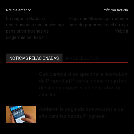
Noticia anterior
Próxima noticia
Un negocio Bárbaro:
El parque Moconá permanece
repercusiones nacionales por
cerrado por crecida del arroyo
pensiones truchas de
Yabotí
dirigentes políticos
NOTICIAS RELACIONADAS
MÁS DEL AUTOR
Qué cambia si se aprueba la nueva Ley
de Propiedad Privada: cómo serán los
desalojos exprés y los contratos de
alquiler
Abrieron la segunda convocatoria del
año para las becas Progresar