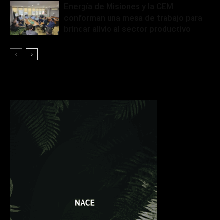
Energía de Misiones y la CEM
conforman una mesa de trabajo para
brindar alivio al sector productivo