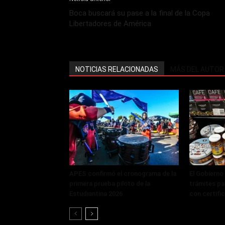
Boca buscará su pase a la final de la Copa
Libertadores de América
NOTICIAS RELACIONADAS
MÁS DEL AUTOR
APES confirmó el cronograma de la
El Gobierno
primera prueba piloto de la
trámites pa
Estudiantina 2026
con certifi