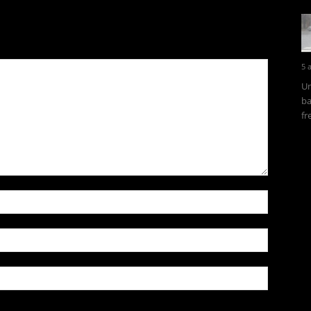
5 
Un
ba
fr