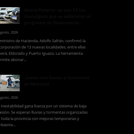
Ahora Patente: ya son 19 los
municipios que se adhirieron al
programa de financiación...
agosto, 2026
 ministro de Hacienda, Adolfo Safrán, confirmó la
corporación de 13 nuevas localidades, entre ellas
erá, Eldorado y Puerto Iguazú. La herramienta
rmite abonar...
Jueves con lluvias y tormentas
en Misiones
agosto, 2026
 inestabilidad gana fuerza por un sistema de baja
esión. Se esperan lluvias y tormentas organizadas
 toda la provincia con mejoras temporarias y
biente...