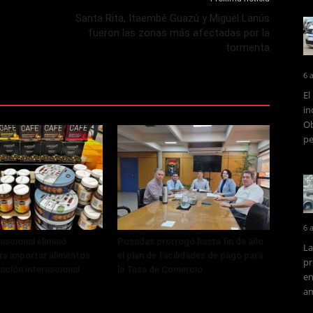
Santa Rita, Itaembé Guazú y Miguel Lanús
fueron las zonas más afectadas por la
tormenta
6 
El
in
Ob
pe
6 
 nacional eliminó
Posadas prorrogó hasta fin de año
La
ra importar alimentos
el plan de facilidades de pago para
pr
cación internacional
la Tasa de Comercio
en
am