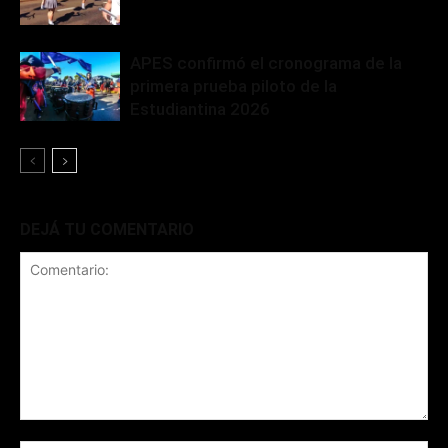
APES confirmó el cronograma de la
primera prueba piloto de la
Estudiantina 2026
DEJÁ TU COMENTARIO