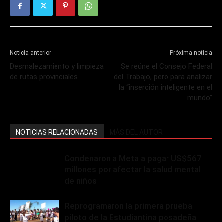
Noticia anterior
Próxima noticia
Desmalezamiento y limpieza
Se reúne el Consejo Federal
de rutas provinciales
del Trabajo, pero para analizar
la “inserción inteligente en el
mundo”
NOTICIAS RELACIONADAS
MÁS DEL AUTOR
Condenaron a Meta a pagar US$567
millones por afectar la salud mental
de niños
Reprogramaron la primera prueba
piloto de la Estudiantina posadeña